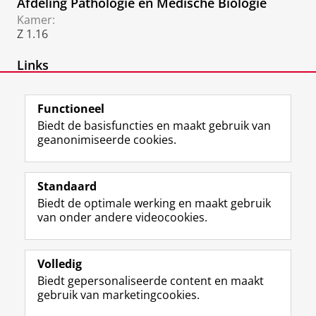
Afdeling Pathologie en Medische Biologie
Kamer:
Z 1.16
Links
Afdeling Pathologie
Functioneel
Biedt de basisfuncties en maakt gebruik van
geanonimiseerde cookies.
F
L
R
I
Y
Volg de RUG
a
i
S
n
o
Standaard
c
n
S
s
u
Biedt de optimale werking en maakt gebruik
e
k
-
t
T
Studiekiezers
van onder andere videocookies.
b
e
f
a
u
Maatschappij/bedrijven
o
d
e
g
b
o
I
e
r
e
Alumni
k
n
d
a
-
Volledig
p
-
R
m
k
Biedt gepersonaliseerde content en maakt
Over ons
a
p
i
-
a
gebruik van marketingcookies.
g
a
j
a
n