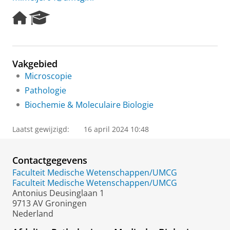
H
R
o
e
m
s
e
e
p
a
Vakgebied
a
r
Microscopie
g
c
e
h
Pathologie
P
Biochemie & Moleculaire Biologie
o
r
t
Laatst gewijzigd:
16 april 2024 10:48
a
l
Contactgegevens
Faculteit Medische Wetenschappen/UMCG
Faculteit Medische Wetenschappen/UMCG
Antonius Deusinglaan 1
9713 AV Groningen
Nederland