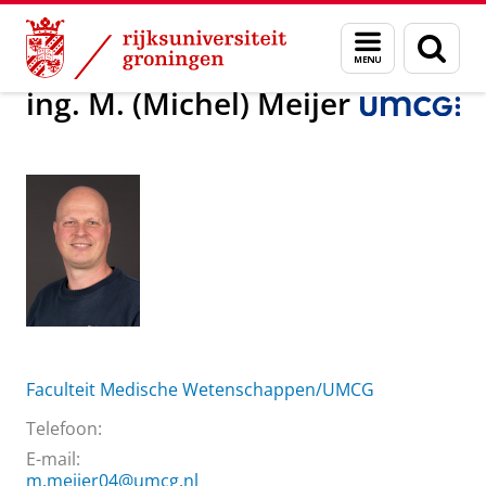
Skip
Skip
Over ons
ing. M. (Michel) Meijer
Menu
Zoek
to
to
en
Content
Navigation
zoeken
ing. M. (Michel) Meijer
Faculteit Medische Wetenschappen/UMCG
Telefoon:
E-mail:
m.meijer04@umcg.nl