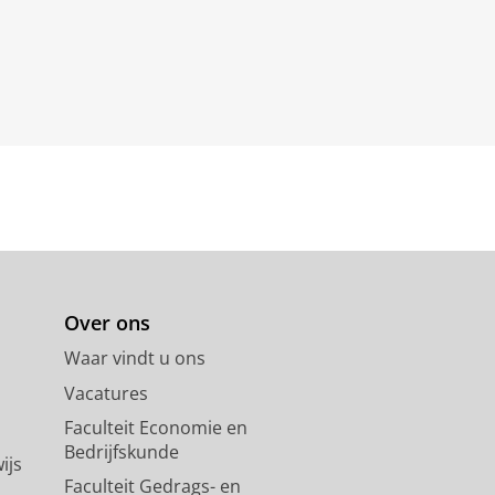
Over ons
Waar vindt u ons
Vacatures
Faculteit Economie en
Bedrijfskunde
ijs
Faculteit Gedrags- en