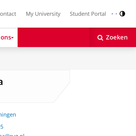
ontact
My University
Student Portal
Contr
Nederlands
English
 ons
Zoeken
a
oningen
85