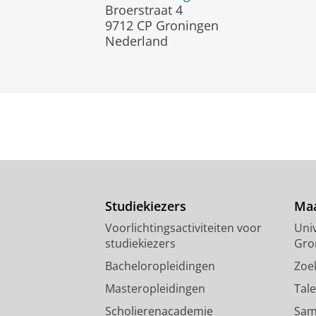
Broerstraat 4
9712 CP Groningen
Nederland
Studiekiezers
Maa
Voorlichtingsactiviteiten voor
Univ
studiekiezers
Gro
Bacheloropleidingen
Zoe
Masteropleidingen
Tal
Scholierenacademie
Sam