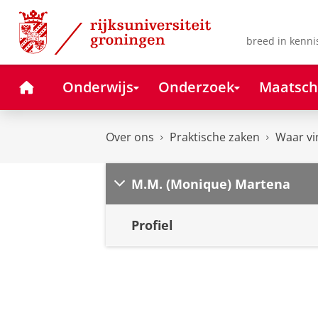
Skip
Skip
to
to
Content
Navigation
breed in kenni
Home
Onderwijs
Onderzoek
Maatsch
Over ons
Praktische zaken
Waar vi
M.M. (Monique) Martena
Profiel