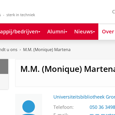
C
s - sterk in techniek
appij/bedrijven
Alumni
Nieuws
Over
ndt u ons
M.M. (Monique) Martena
M.M. (Monique) Marten
Universiteitsbibliotheek Gr
Telefoon:
050 36 349