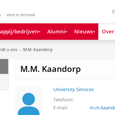
C
s - sterk in techniek
appij/bedrijven
Alumni
Nieuws
Over
ndt u ons
M.M. Kaandorp
M.M. Kaandorp
University Services
Telefoon:
E-mail:
m.m.kaand