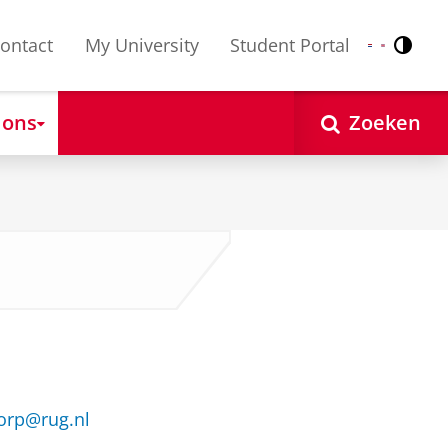
ontact
My University
Student Portal
Contr
Nederlands
English
 ons
Zoeken
orp@rug.nl