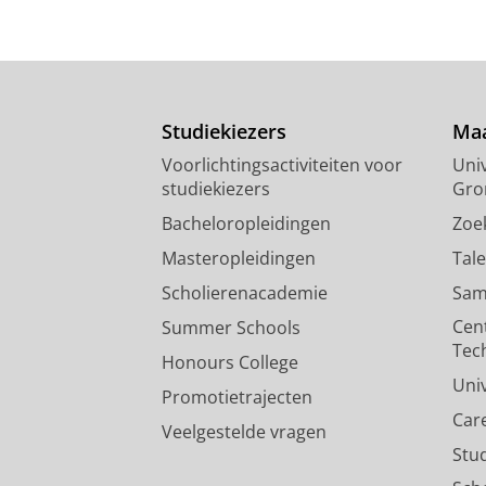
Studiekiezers
Maa
Voorlichtingsactiviteiten voor
Univ
studiekiezers
Gro
Bacheloropleidingen
Zoe
Masteropleidingen
Tal
Scholierenacademie
Sam
Cen
Summer Schools
Tec
Honours College
Uni
Promotietrajecten
Car
Veelgestelde vragen
Stu