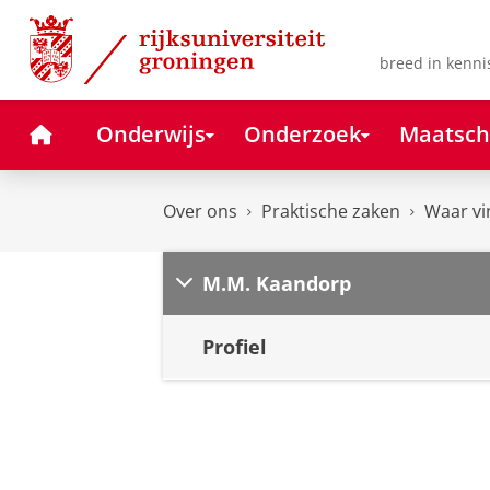
Skip
Skip
to
to
Content
Navigation
breed in kenni
Home
Onderwijs
Onderzoek
Maatsch
Over ons
Praktische zaken
Waar vi
M.M. Kaandorp
Profiel