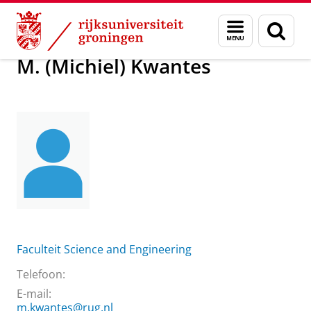
Skip
Skip
Over ons
M. (Michiel) Kwantes
Menu
Zoek
to
to
en
Content
Navigation
zoeken
M. (Michiel) Kwantes
Faculteit Science and Engineering
Telefoon:
E-mail:
m.kwantes@rug.nl