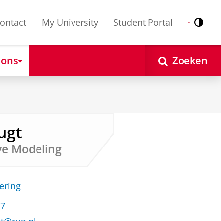
ontact
My University
Student Portal
Contr
Nederlands
English
 ons
Zoeken
ugt
ve Modeling
ering
87