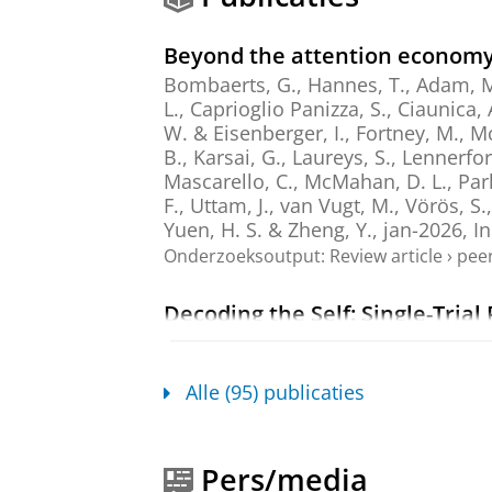
Beyond the attention economy,
Bombaerts, G., Hannes, T., Adam, M., 
L., Caprioglio Panizza, S., Ciaunica, 
W. & Eisenberger, I.,
Fortney, M., Mc
B., Karsai, G., Laureys, S., Lennerfor
Mascarello, C., McMahan, D. L., Park,
F., Uttam, J.,
van Vugt, M.
, Vörös, S.
Yuen, H. S. & Zheng, Y.
,
jan-2026
,
I
Onderzoeksoutput
:
Review article
›
peer
Decoding the Self: Single-Tria
Magnetoencephalography Rec
Röhr, H.
, Atad, D. A., Trautwein, F.
&
van Vugt, M. K.
,
jan-2026
,
In:
Hum
Alle (95) publicaties
Onderzoeksoutput
:
Article
›
›
peer revi
Mindfulness in Relationships:
Pers/media