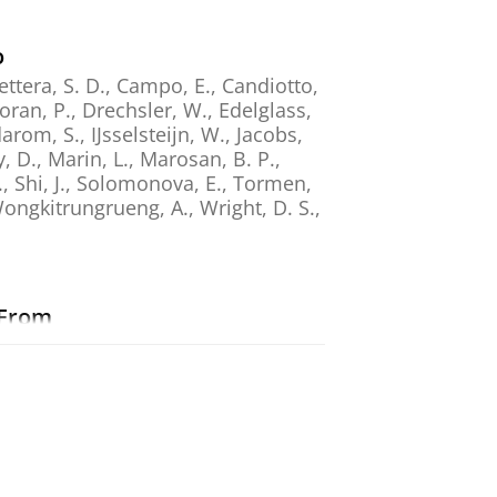
o
ettera, S. D., Campo, E., Candiotto,
Doran, P., Drechsler, W., Edelglass,
rom, S., IJsselsteijn, W., Jacobs,
y, D., Marin, L., Marosan, B. P.,
., Shi, J., Solomonova, E., Tormen,
 Wongkitrungrueng, A., Wright, D. S.,
 From
., Berkovich-Ohana, A., Schmidt, S.
ted with Decreased Negative