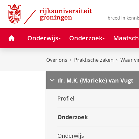
Skip
Skip
to
to
Content
Navigation
breed in kenni
Home
Onderwijs
Onderzoek
Maatsch
Over ons
Praktische zaken
Waar vi
dr. M.K. (Marieke) van Vugt
Profiel
Onderzoek
Onderwijs