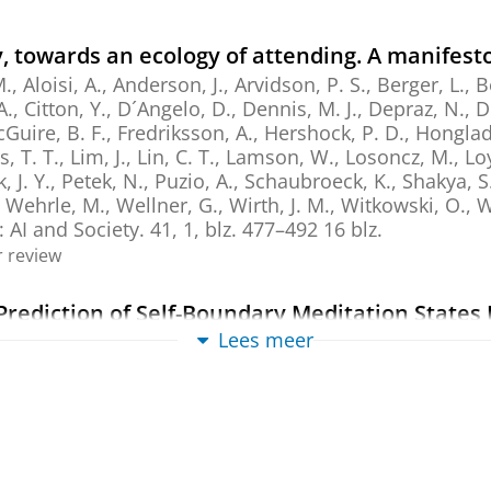
 towards an ecology of attending. A manifest
Aloisi, A., Anderson, J., Arvidson, P. S., Berger, L., B
A., Citton, Y., D´Angelo, D., Dennis, M. J., Depraz, N., 
Guire, B. F., Fredriksson, A., Hershock, P. D., Honglada
s, T. T., Lim, J., Lin, C. T., Lamson, W., Losoncz, M., Lo
 J. Y., Petek, N., Puzio, A., Schaubroeck, K., Shakya, S
, Wehrle, M., Wellner, G., Wirth, J. M., Witkowski, O.,
n:
AI and Society.
41
,
1
,
blz. 477–492
16 blz.
 review
l Prediction of Self-Boundary Meditation States
ordings
Lees meer
-M., Mediano, P. A. M., Dor-Ziderman, Y., Schweitzer, Y
an brain mapping.
47
,
1
,
15 blz.
, e70440.
ew
 Eight-Week Mindfulness Intervention Associa