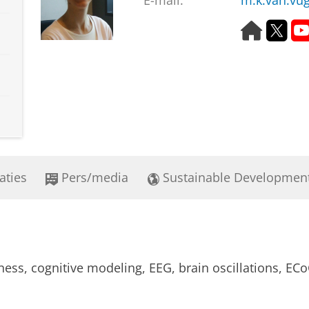
E-mail:
m.k.van.vu
H
T
o
w
m
i
e
t
p
t
a
e
g
r
e
aties
Pers/media
Sustainable Developmen
ess, cognitive modeling, EEG, brain oscillations, E