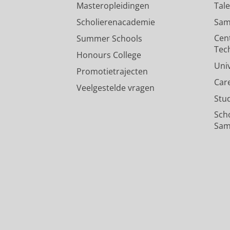
Masteropleidingen
Tal
Featured in Iedereen verlicht -
Scholierenacademie
Sam
van Vugt, M.
09/10/2022
Cen
Summer Schools
Pers / media
:
Onderzoek
›
Tec
Honours College
Uni
Discussion of my research an
Promotietrajecten
Car
van Vugt, M.
03/02/2022
Veelgestelde vragen
Stu
Pers / media
:
Onderzoek
›
Sch
Sam