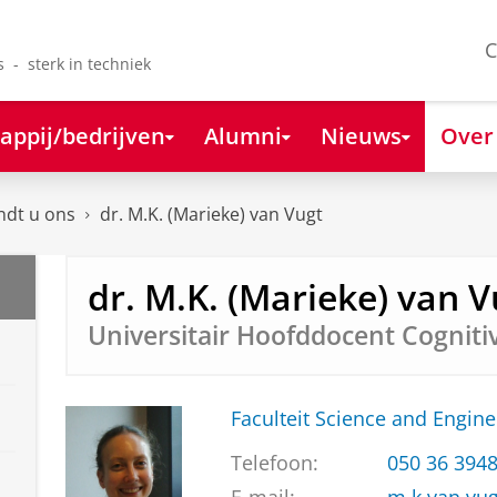
C
s - sterk in techniek
appij/bedrijven
Alumni
Nieuws
Over
ndt u ons
dr. M.K. (Marieke) van Vugt
dr. M.K. (Marieke) van V
Universitair Hoofddocent Cogniti
Faculteit Science and Engine
Telefoon:
050 36 394