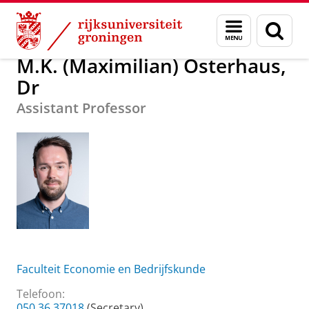
Skip
Skip
Over ons
M.K. (Maximilian) Osterhaus, Dr
Menu
Zoek
to
to
en
Content
Navigation
zoeken
M.K. (Maximilian) Osterhaus,
Dr
Assistant Professor
Faculteit Economie en Bedrijfskunde
Telefoon:
050 36 37018
(Secretary)