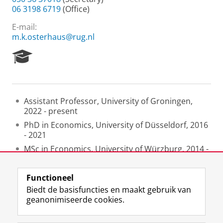
06 3198 6719
(Office)
E-mail:
m.k.osterhaus@rug.nl
R
e
s
e
a
Assistant Professor, University of Groningen,
r
2022 - present
c
h
PhD in Economics, University of Düsseldorf, 2016
P
- 2021
o
MSc in Economics, University of Würzburg, 2014 -
r
2016
t
a
Functioneel
l
Laatst gewijzigd:
18 februari 2025 23:17
Biedt de basisfuncties en maakt gebruik van
geanonimiseerde cookies.
F
L
R
I
Y
Volg de RUG