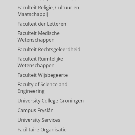
Faculteit Religie, Cultuur en
ta-driven simulation
Maatschappij
ers.
179
,
9 blz.
, 105603.
Faculteit der Letteren
Faculteit Medische
Wetenschappen
Faculteit Rechtsgeleerdheid
Faculteit Ruimtelijke
Wetenschappen
Faculteit Wijsbegeerte
Faculty of Science and
Engineering
University College Groningen
Campus Fryslân
University Services
Facilitaire Organisatie