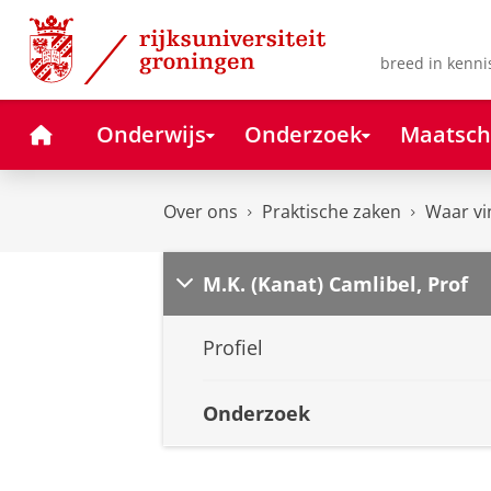
Skip
Skip
to
to
Content
Navigation
breed in kenni
Home
Onderwijs
Onderzoek
Maatsch
Over ons
Praktische zaken
Waar vi
M.K. (Kanat) Camlibel, Prof
Profiel
Onderzoek