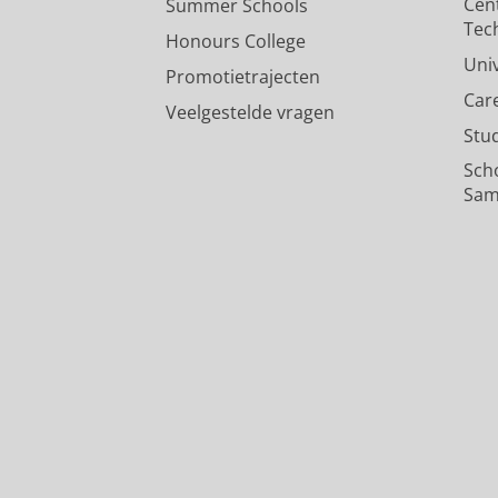
Cen
Summer Schools
Tec
A “fundamental lemma” for con
Honours College
Rapisarda, P.,
Çamlibel, M. K.
&
van
Uni
Promotietrajecten
Onderzoeksoutput
:
Article
›
›
peer revi
Car
Veelgestelde vragen
Stu
Sch
Sam