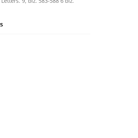
Letters.
9
,
blz. 583-588
6 blz.
es
ignals, and Systems.
37
,
4
,
blz.
ers.
197
,
8 blz.
, 106045.
ctions on Automatic Control.
69
,
2
,