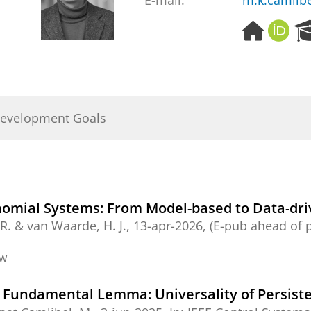
E-mail:
m.k.camlib
H
O
o
R
m
C
e
I
p
D
a
Development Goals
g
e
ynomial Systems: From Model-based to Data-dr
 R.
&
van Waarde, H. J.
,
13-apr-2026
, (E-pub ahead of 
ew
 Fundamental Lemma: Universality of Persisten