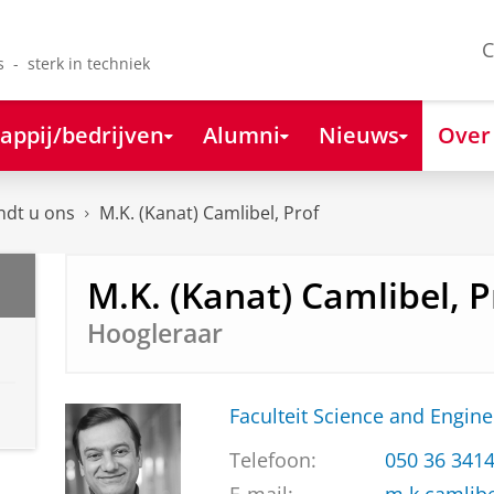
C
s - sterk in techniek
appij/bedrijven
Alumni
Nieuws
Over
ndt u ons
M.K. (Kanat) Camlibel, Prof
M.K. (Kanat) Camlibel, P
Hoogleraar
Faculteit Science and Engine
Telefoon:
050 36 341