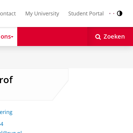
ontact
My University
Student Portal
Contr
Nederlands
English
 ons
Zoeken
rof
ering
44