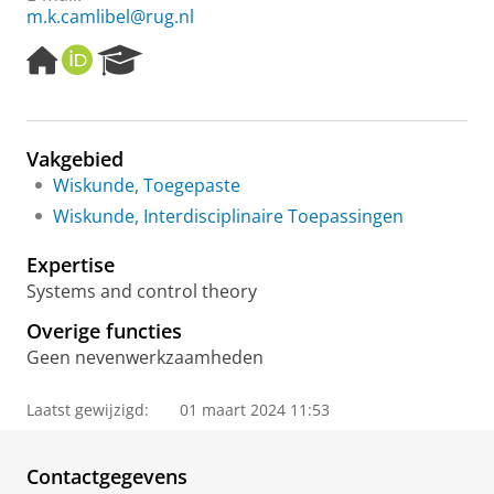
m.k.camlibel@rug.nl
H
O
R
o
R
e
m
C
s
e
I
e
p
D
a
Vakgebied
a
r
Wiskunde, Toegepaste
g
c
e
h
Wiskunde, Interdisciplinaire Toepassingen
P
o
Expertise
r
Systems and control theory
t
a
Overige functies
l
Geen nevenwerkzaamheden
Laatst gewijzigd:
01 maart 2024 11:53
Contactgegevens