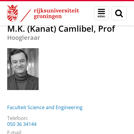
Skip
Skip
Over ons
M.K. (Kanat) Camlibel, Prof
Menu
Zoek
to
to
en
Content
Navigation
zoeken
M.K. (Kanat) Camlibel, Prof
Hoogleraar
Faculteit Science and Engineering
Telefoon:
050 36 34144
E-mail: