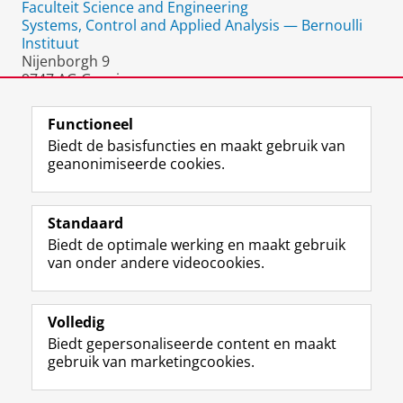
Faculteit Science and Engineering
Systems, Control and Applied Analysis — Bernoulli
Instituut
Nijenborgh 9
9747 AG Groningen
Nederland
Functioneel
Biedt de basisfuncties en maakt gebruik van
geanonimiseerde cookies.
F
L
R
I
Y
Volg de RUG
a
i
S
n
o
Standaard
c
n
S
s
u
Biedt de optimale werking en maakt gebruik
e
k
-
t
T
Studiekiezers
van onder andere videocookies.
b
e
f
a
u
Maatschappij/bedrijven
o
d
e
g
b
o
I
e
r
e
Alumni
k
n
d
a
-
Volledig
p
-
R
m
k
Biedt gepersonaliseerde content en maakt
Over ons
a
p
i
-
a
gebruik van marketingcookies.
g
a
j
a
n
i
g
k
c
a