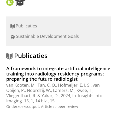
O
R
R
e
C
s
I
e
D
a
Publicaties
r
c
Sustainable Development Goals
h
P
o
r
Publicaties
t
a
A framework to integrate artificial intelligence
l
training into radiology residency programs:
preparing the future radiologist
van Kooten, M.
, Tan, C. O., Hofmeijer, E. I. S.,
van
Ooijen, P.
,
Noordzij, W.
,
Lamers, M.
,
Kwee, T.
,
Vliegenthart, R.
&
Yakar, D.
,
2024
,
In:
Insights into
Imaging.
15
,
1
,
14 blz.
, 15.
Onderzoeksoutput
:
Article
›
›
peer review