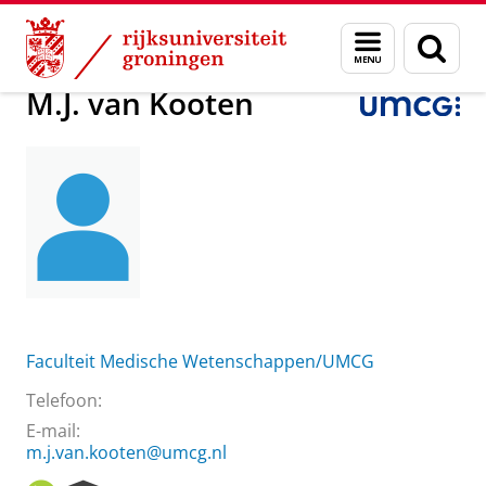
Skip
Skip
Over ons
M.J. van Kooten
Menu
Zoek
to
to
en
Content
Navigation
zoeken
M.J. van Kooten
Faculteit Medische Wetenschappen/UMCG
Telefoon:
E-mail:
m.j.van.kooten@umcg.nl