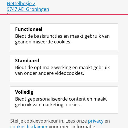
Nettelbosje 2
9747 AE
Groningen
Kamer:
5411.0409
Functioneel
Biedt de basisfuncties en maakt gebruik van
geanonimiseerde cookies.
F
L
R
I
Y
Volg de RUG
a
i
S
n
o
Standaard
c
n
S
s
u
Biedt de optimale werking en maakt gebruik
e
k
-
t
T
Studiekiezers
van onder andere videocookies.
b
e
f
a
u
Maatschappij/bedrijven
o
d
e
g
b
o
I
e
r
e
Alumni
k
n
d
a
-
Volledig
p
-
R
m
k
Biedt gepersonaliseerde content en maakt
Over ons
a
p
i
-
a
gebruik van marketingcookies.
g
a
j
a
n
i
g
k
c
a
Disclaimer & Copyright
Privacy
Cookies
n
i
s
c
a
Stel je cookievoorkeur in. Lees onze
privacy
en
Inloggen
a
n
u
o
l
cookie disclaimer
voor meer informatie.