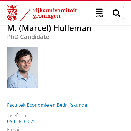
Skip
Skip
Over ons
M. (Marcel) Hulleman
Menu
Zoek
to
to
en
Content
Navigation
zoeken
M. (Marcel) Hulleman
PhD Candidate
Faculteit Economie en Bedrijfskunde
Telefoon:
050 36 32025
E-mail: