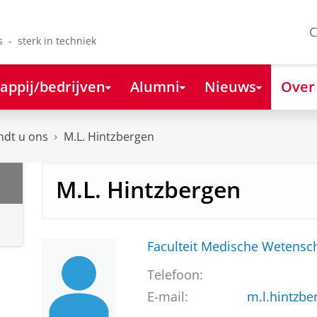
C
s - sterk in techniek
appij/bedrijven
Alumni
Nieuws
Over
ndt u ons
M.L. Hintzbergen
M.L. Hintzbergen
Faculteit Medische Weten
Telefoon:
E-mail:
m.l.hintzb