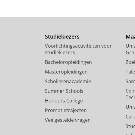
Studiekiezers
Maa
Voorlichtingsactiviteiten voor
Univ
studiekiezers
Gro
Bacheloropleidingen
Zoe
Masteropleidingen
Tal
Scholierenacademie
Sam
Cen
Summer Schools
Tec
Honours College
Uni
Promotietrajecten
Car
Veelgestelde vragen
Stu