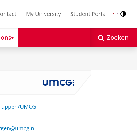
ontact
My University
Student Portal
Contr
Nederlands
English
 ons
Zoeken
schappen/UMCG
ergen@umcg.nl