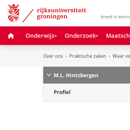
Skip
Skip
to
to
Content
Navigation
breed in kenni
Home
Onderwijs
Onderzoek
Maatsch
Over ons
Praktische zaken
Waar vi
M.L. Hintzbergen
Profiel