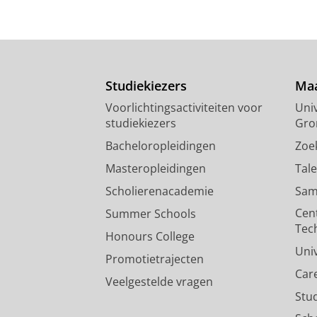
Studiekiezers
Maa
Voorlichtingsactiviteiten voor
Univ
studiekiezers
Gro
Bacheloropleidingen
Zoe
Masteropleidingen
Tal
Scholierenacademie
Sam
Cen
Summer Schools
Tec
Honours College
Uni
Promotietrajecten
Car
Veelgestelde vragen
Stu