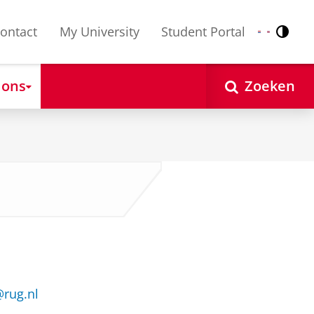
ontact
My University
Student Portal
Contr
Nederlands
English
 ons
Zoeken
@rug.nl