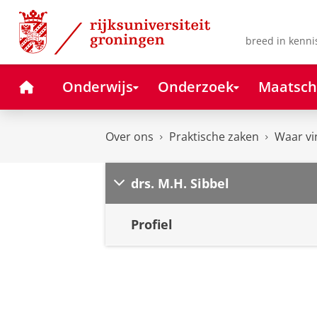
Skip
Skip
to
to
Content
Navigation
breed in kenni
Home
Onderwijs
Onderzoek
Maatsch
Over ons
Praktische zaken
Waar vi
drs. M.H. Sibbel
Profiel