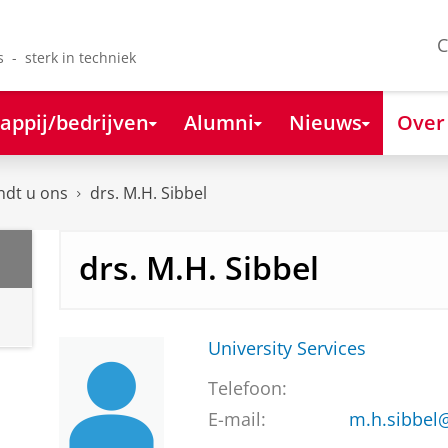
C
s - sterk in techniek
appij/bedrijven
Alumni
Nieuws
Over
ndt u ons
drs. M.H. Sibbel
drs. M.H. Sibbel
University Services
Telefoon:
E-mail:
m.h.sibbel