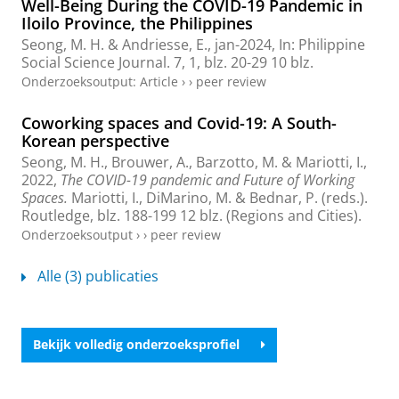
Well-Being During the COVID-19 Pandemic in
Iloilo Province, the Philippines
Seong, M. H.
& Andriesse, E.,
jan-2024
,
In:
Philippine
Social Science Journal.
7
,
1
,
blz. 20-29
10 blz.
Onderzoeksoutput
:
Article
›
›
peer review
Coworking spaces and Covid-19: A South-
Korean perspective
Seong, M. H.
,
Brouwer, A.
, Barzotto, M. & Mariotti, I.,
2022
,
The COVID-19 pandemic and Future of Working
Spaces.
Mariotti, I., DiMarino, M. & Bednar, P. (reds.).
Routledge
,
blz. 188-199
12 blz.
(Regions and Cities).
Onderzoeksoutput
›
›
peer review
Alle (3) publicaties
Bekijk volledig onderzoeksprofiel