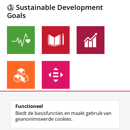
Sustainable Development
Goals
Meer informatie over de
Sustainable Development
Functioneel
Goals.
Biedt de basisfuncties en maakt gebruik van
geanonimiseerde cookies.
F
L
R
I
Y
Volg de RUG