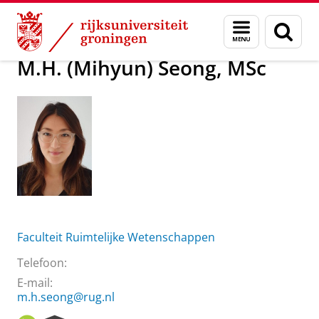
Skip
Skip
Over ons
M.H. (Mihyun) Seong, MSc
Menu
Zoek
to
to
en
Content
Navigation
zoeken
M.H. (Mihyun) Seong, MSc
Faculteit Ruimtelijke Wetenschappen
Telefoon:
E-mail:
m.h.seong@rug.nl