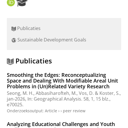
O
R
R
e
C
s
I
e
D
a
Publicaties
r
c
Sustainable Development Goals
h
P
o
r
Publicaties
t
a
Smoothing the Edges: Reconceptualizing
l
Space and Dealing With Modifiable Areal Unit
Problems in (Un)Related Variety Research
Seong, M. H.
,
Abbasiharofteh, M.
,
Vos, D.
&
Koster, S.
,
jan-2026
,
In:
Geographical Analysis.
58
,
1
,
15 blz.
,
e70025.
Onderzoeksoutput
:
Article
›
›
peer review
Analyzing Educational Challenges and Youth