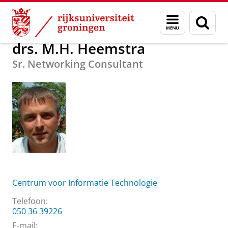
Skip
Skip
Over ons
drs. M.H. Heemstra
Menu
Zoek
to
to
en
Content
Navigation
zoeken
drs. M.H. Heemstra
Sr. Networking Consultant
Centrum voor Informatie Technologie
Telefoon:
050 36 39226
E-mail: