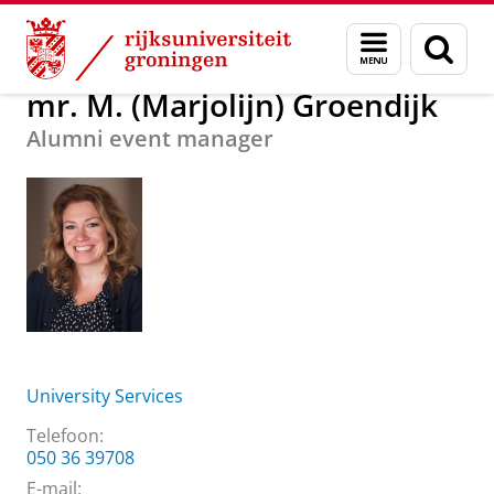
Skip
Skip
Over ons
mr. M. (Marjolijn) Groendijk
Menu
Zoek
to
to
en
Content
Navigation
zoeken
mr. M. (Marjolijn) Groendijk
Alumni event manager
University Services
Telefoon:
050 36 39708
E-mail: