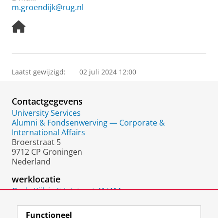
m.groendijk@rug.nl
H
o
m
e
p
Laatst gewijzigd:
02 juli 2024 12:00
a
g
e
Contactgegevens
University Services
Alumni & Fondsenwerving — Corporate &
International Affairs
Broerstraat 5
9712 CP Groningen
Nederland
werklocatie
Oude Kijk in 't Jatstraat 41/41A
9712 EC
Groningen
Functioneel