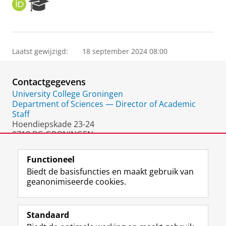
O
R
R
e
C
s
I
e
D
a
Laatst gewijzigd:
18 september 2024 08:00
r
c
h
Contactgegevens
P
o
University College Groningen
r
Department of Sciences — Director of Academic
t
Staff
a
Hoendiepskade 23-24
l
9718 BG GRONINGEN
Nederland
Functioneel
Biedt de basisfuncties en maakt gebruik van
geanonimiseerde cookies.
F
L
R
I
Y
Volg de RUG
a
i
S
n
o
Standaard
c
n
S
s
u