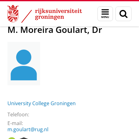
Skip
Skip
Over ons
M. Moreira Goulart, Dr
Menu
Zoek
to
to
en
Content
Navigation
zoeken
M. Moreira Goulart, Dr
University College Groningen
Telefoon:
E-mail:
m.goulart@rug.nl