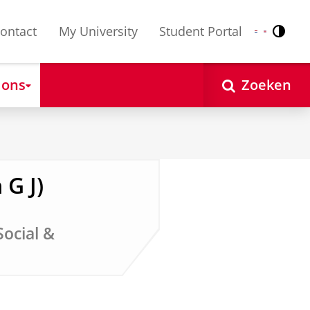
ontact
My University
Student Portal
Contr
Nederlands
English
 ons
Zoeken
 G J)
Social &