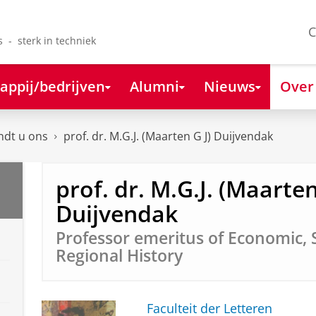
C
s - sterk in techniek
appij/bedrijven
Alumni
Nieuws
Over
ndt u ons
prof. dr. M.G.J. (Maarten G J) Duijvendak
prof. dr. M.G.J. (Maarten
Duijvendak
Professor emeritus of Economic, 
Regional History
Faculteit der Letteren