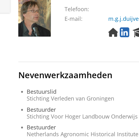
Telefoon:
E-mail:
m.g.j.duijv
H
L
o
i
m
n
e
k
p
e
a
d
g
I
Nevenwerkzaamheden
e
n
Bestuurslid
Stichting Verleden van Groningen
Bestuurder
Stichting Voor Hoger Landbouw Onderwijs
Bestuurder
Netherlands Agronomic Historical Institute