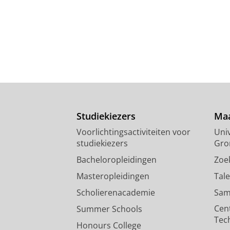
Studiekiezers
Maa
Voorlichtingsactiviteiten voor
Univ
studiekiezers
Gro
Bacheloropleidingen
Zoe
Masteropleidingen
Tal
Scholierenacademie
Sam
Cen
Summer Schools
Tec
Honours College