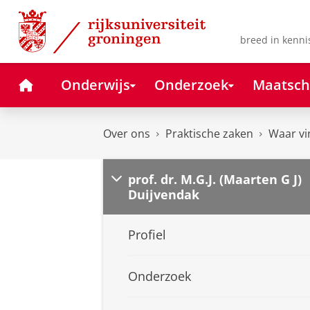
Skip
Skip
to
to
Content
Navigation
breed in kenni
Home
Onderwijs
Onderzoek
Maatsch
Over ons
Praktische zaken
Waar vi
prof. dr. M.G.J. (Maarten G J)
Duijvendak
Profiel
Onderzoek