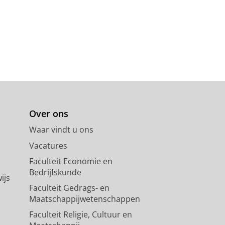
Over ons
Waar vindt u ons
Vacatures
Faculteit Economie en
Bedrijfskunde
ijs
Faculteit Gedrags- en
Maatschappijwetenschappen
Faculteit Religie, Cultuur en