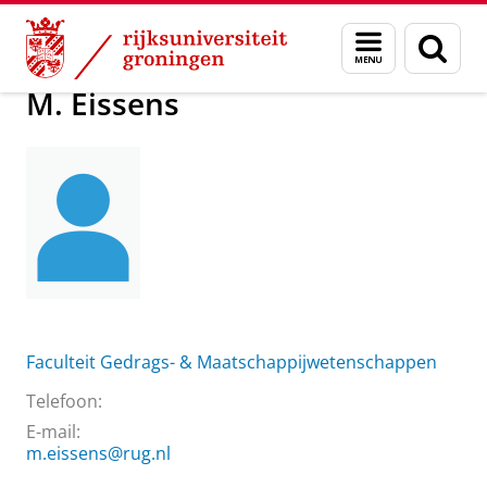
Skip
Skip
Over ons
M. Eissens
Menu
Zoek
to
to
en
Content
Navigation
zoeken
M. Eissens
Faculteit Gedrags- & Maatschappijwetenschappen
Telefoon:
E-mail:
m.eissens@rug.nl