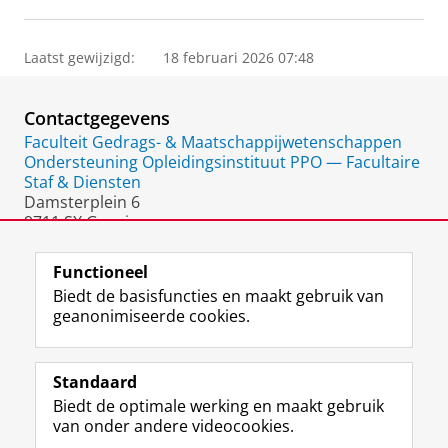
Laatst gewijzigd:
18 februari 2026 07:48
Contactgegevens
Faculteit Gedrags- & Maatschappijwetenschappen
Ondersteuning Opleidingsinstituut PPO — Facultaire
Staf & Diensten
Damsterplein 6
9711 SX Groningen
Nederland
Functioneel
Biedt de basisfuncties en maakt gebruik van
geanonimiseerde cookies.
F
L
R
I
Y
Volg de RUG
a
i
S
n
o
Standaard
c
n
S
s
u
Biedt de optimale werking en maakt gebruik
e
k
-
t
T
Studiekiezers
van onder andere videocookies.
b
e
f
a
u