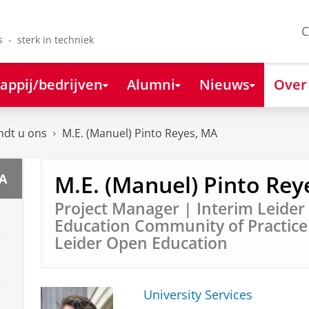
C
s - sterk in techniek
appij/bedrijven
Alumni
Nieuws
Over
ndt u ons
M.E. (Manuel) Pinto Reyes, MA
M.E. (Manuel) Pinto Rey
MA
Project Manager | Interim Leide
Education Community of Practice 
Leider Open Education
University Services