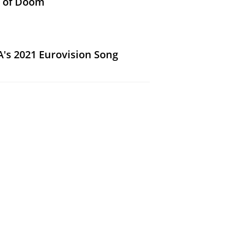
g of Doom
A's 2021 Eurovision Song
Song Contest Entry Video
s Drag Race Season 9 Lip-Sync