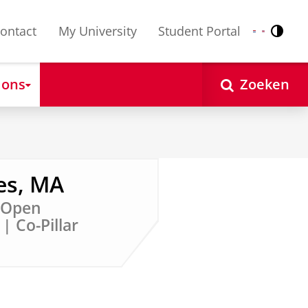
ontact
My University
Student Portal
Contr
Nederlands
English
 ons
Zoeken
es, MA
r Open
| Co-Pillar