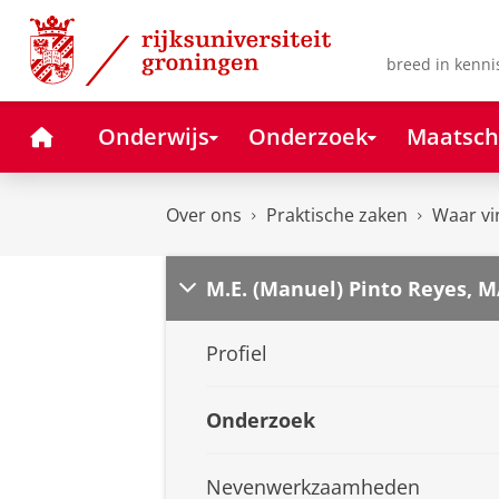
Skip
Skip
to
to
Content
Navigation
breed in kenni
Home
Onderwijs
Onderzoek
Maatsch
Over ons
Praktische zaken
Waar vi
M.E. (Manuel) Pinto Reyes, 
Profiel
Onderzoek
Nevenwerkzaamheden