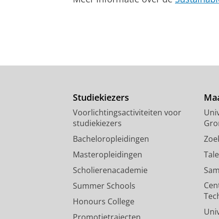
Studiekiezers
Maa
Voorlichtingsactiviteiten voor
Univ
studiekiezers
Gro
Bacheloropleidingen
Zoe
Masteropleidingen
Tal
Scholierenacademie
Sam
Cen
Summer Schools
Tec
Honours College
Uni
Promotietrajecten