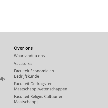
Over ons
Waar vindt u ons
Vacatures
Faculteit Economie en
Bedrijfskunde
ijs
Faculteit Gedrags- en
Maatschappijwetenschappen
Faculteit Religie, Cultuur en
Maatschappij