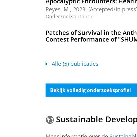
Apocalyptic Encounters: Heari
Reyes, M.
,
2023
, (Accepted/In press
Onderzoeksoutput
›
Patches of Survival in the An
Contest Performance of "SHU
Reyes, M.
&
McGee, K.
,
2023
,
In:
Po
Onderzoeksoutput
:
Article
›
›
peer revi
Alle (5) publicaties
Agencied Gazes and Eco-Feminis
‘SHUM’ (ШУМ)
Reyes, M.
&
McGee, K.
,
dec-2022
.
Bekijk volledig onderzoeksprofiel
Onderzoeksoutput
›
Gender out of Sync? Genderque
Battles
Sustainable Develo
Reyes, M.
,
apr-2018
.
Onderzoeksoutput
›
Meer informatie over de
Sustainab