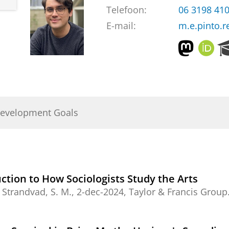
Telefoon:
06 3198 41
E-mail:
m.e.pinto.r
M
O
a
R
s
C
t
I
o
D
d
Development Goals
o
n
uction to How Sociologists Study the Arts
&
Strandvad, S. M.
,
2-dec-2024
,
Taylor & Francis Group