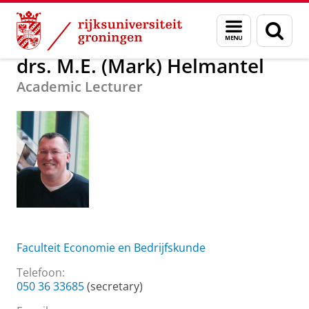
Skip
Skip
Over ons
drs. M.E. (Mark) Helmantel
Menu
Zoek
to
to
en
Content
Navigation
zoeken
drs. M.E. (Mark) Helmantel
Academic Lecturer
Faculteit Economie en Bedrijfskunde
Telefoon:
050 36 33685
(secretary)