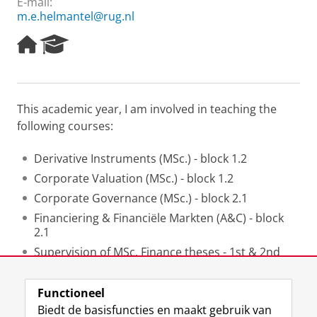
E-mail:
m.e.helmantel@rug.nl
H
R
o
e
m
s
e
e
p
a
This academic year, I am involved in teaching the
a
r
following courses:
g
c
e
h
P
Derivative Instruments (MSc.) - block 1.2
o
Corporate Valuation (MSc.) - block 1.2
r
t
Corporate Governance (MSc.) - block 2.1
a
Financiering & Financiële Markten (A&C) - block
l
2.1
Supervision of MSc. Finance theses - 1st & 2nd
semester
Functioneel
Laatst gewijzigd:
24 juni 2026 21:04
Biedt de basisfuncties en maakt gebruik van