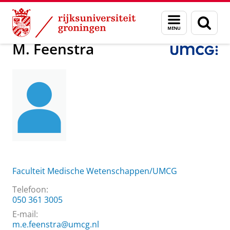
Skip
Skip
Over ons
M. Feenstra
Menu
Zoek
to
to
en
Content
Navigation
zoeken
M. Feenstra
Faculteit Medische Wetenschappen/UMCG
Telefoon:
050 361 3005
E-mail:
m.e.feenstra@umcg.nl