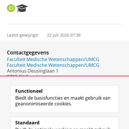
O
R
R
e
C
s
I
e
D
a
Laatst gewijzigd:
22 juli 2026 07:38
r
c
h
Contactgegevens
P
o
Faculteit Medische Wetenschappen/UMCG
r
Faculteit Medische Wetenschappen/UMCG
t
Antonius Deusinglaan 1
a
9713 AV Groningen
l
Nederland
Functioneel
Biedt de basisfuncties en maakt gebruik van
geanonimiseerde cookies.
F
L
R
I
Y
Volg de RUG
a
i
S
n
o
Standaard
c
n
S
s
u