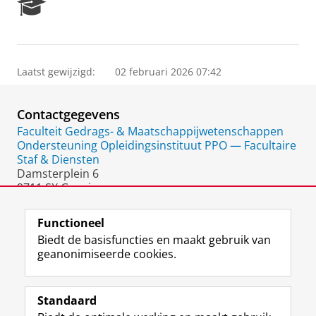
R
e
s
e
a
Laatst gewijzigd:
02 februari 2026 07:42
r
c
h
Contactgegevens
P
o
Faculteit Gedrags- & Maatschappijwetenschappen
r
Ondersteuning Opleidingsinstituut PPO — Facultaire
t
Staf & Diensten
a
Damsterplein 6
l
9711 SX Groningen
Nederland
Functioneel
Biedt de basisfuncties en maakt gebruik van
geanonimiseerde cookies.
F
L
R
I
Y
Volg de RUG
a
i
S
n
o
Standaard
c
n
S
s
u