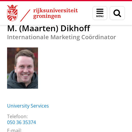
Skip
Skip
Over ons
M. (Maarten) Dikhoff
Menu
Zoek
to
to
en
Content
Navigation
zoeken
M. (Maarten) Dikhoff
Internationale Marketing Coördinator
University Services
Telefoon:
050 36 35374
E-mail: