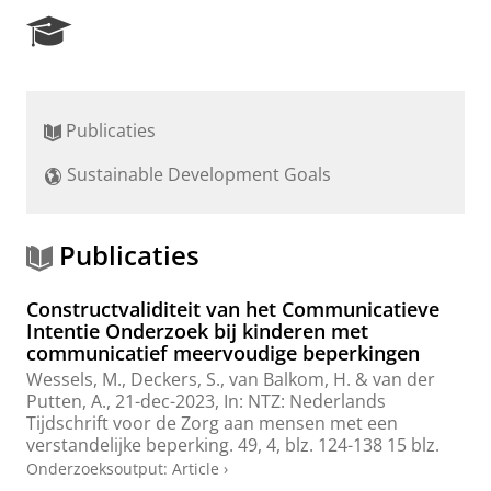
R
e
s
e
a
Publicaties
r
c
Sustainable Development Goals
h
P
o
r
Publicaties
t
a
Constructvaliditeit van het Communicatieve
l
Intentie Onderzoek bij kinderen met
communicatief meervoudige beperkingen
Wessels, M.
, Deckers, S., van Balkom, H. &
van der
Putten, A.
,
21-dec-2023
,
In:
NTZ: Nederlands
Tijdschrift voor de Zorg aan mensen met een
verstandelijke beperking.
49
,
4
,
blz. 124-138
15 blz.
Onderzoeksoutput
:
Article
›