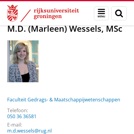
Skip
Skip
Over ons
M.D. (Marleen) Wessels, MSc
Menu
Zoek
to
to
en
Content
Navigation
zoeken
M.D. (Marleen) Wessels, MSc
Faculteit Gedrags- & Maatschappijwetenschappen
Telefoon:
050 36 36581
E-mail:
m.d.wessels@rug.nl