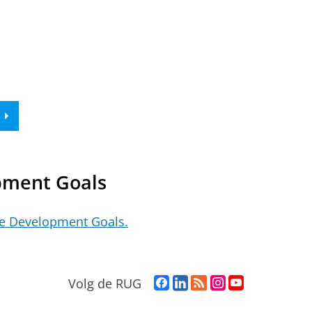
pment Goals
le Development Goals.
F
L
R
I
Y
Volg de RUG
a
i
S
n
o