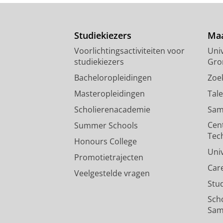
Studiekiezers
Maa
Voorlichtingsactiviteiten voor
Univ
studiekiezers
Gro
Bacheloropleidingen
Zoe
Masteropleidingen
Tal
Scholierenacademie
Sam
Cen
Summer Schools
Tec
Honours College
Uni
Promotietrajecten
Car
Veelgestelde vragen
Stu
Sch
Sam