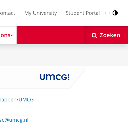
ontact
My University
Student Portal
Contr
Nederlands
English
 ons
Zoeken
schappen/UMCG
rse@umcg.nl