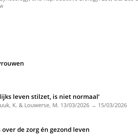
ew
 vrouwen
ijks leven stilzet, is niet normaal’
uuk, K.
&
Louwerse, M.
13/03/2026
→
15/03/2026
s over de zorg én gezond leven