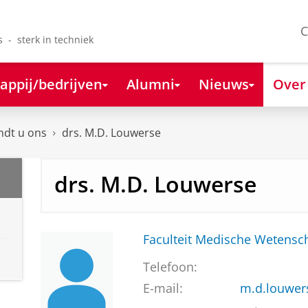
C
s - sterk in techniek
appij/bedrijven
Alumni
Nieuws
Over
ndt u ons
drs. M.D. Louwerse
drs. M.D. Louwerse
Faculteit Medische Weten
Telefoon:
E-mail:
m.d.louwe