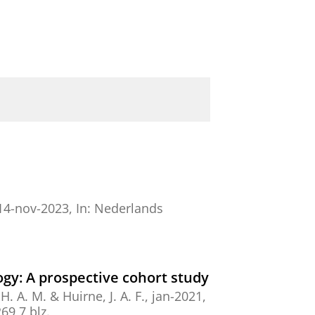
14-nov-2023
,
In:
Nederlands
gy: A prospective cohort study
H. A. M. & Huirne, J. A. F.,
jan-2021
,
269
7 blz.