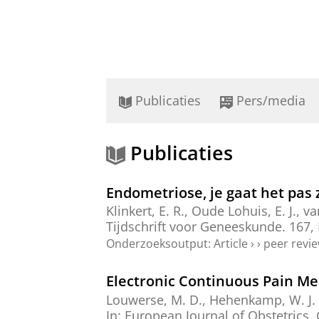
Publicaties
Pers/media
Publicaties
Endometriose, je gaat het pas 
Klinkert, E. R.
, Oude Lohuis, E. J.,
va
Tijdschrift voor Geneeskunde.
167
,
Onderzoeksoutput
:
Article
›
›
peer revi
Electronic Continuous Pain Me
Louwerse, M. D.
, Hehenkamp, W. J. K
In:
European Journal of Obstetrics,