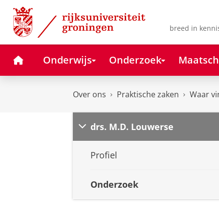
Skip
Skip
to
to
Content
Navigation
breed in kenni
Home
Onderwijs
Onderzoek
Maatsch
Over ons
Praktische zaken
Waar vi
drs. M.D. Louwerse
Profiel
Onderzoek