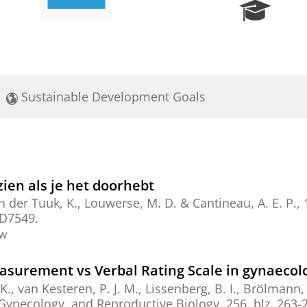
R
e
s
e
a
r
Sustainable Development Goals
c
h
P
o
r
t
zien als je het doorhebt
a
n der Tuuk, K.
,
Louwerse, M. D.
&
Cantineau, A. E. P.
,
l
 D7549.
ew
asurement vs Verbal Rating Scale in gynaecolo
., van Kesteren, P. J. M., Lissenberg, B. I., Brölmann, 
 Gynecology, and Reproductive Biology.
256
,
blz. 263-