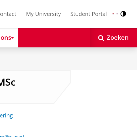
ontact
My University
Student Portal
Contr
Nederlands
English
 ons
Zoeken
 MSc
ering