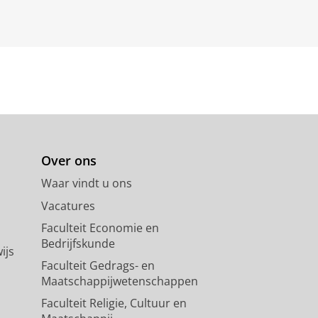
Over ons
Waar vindt u ons
Vacatures
Faculteit Economie en
Bedrijfskunde
ijs
Faculteit Gedrags- en
Maatschappijwetenschappen
Faculteit Religie, Cultuur en