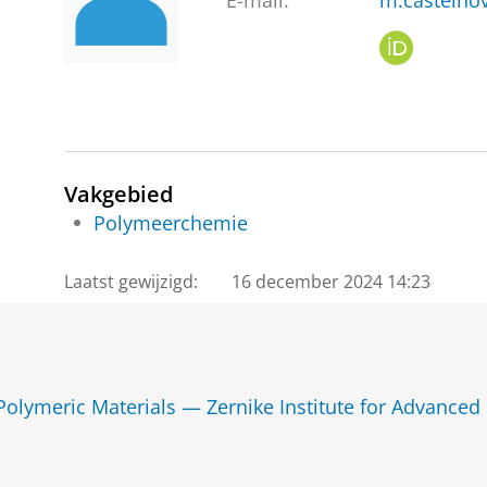
E-mail:
m.castelno
O
R
C
I
D
Vakgebied
Polymeerchemie
Laatst gewijzigd:
16 december 2024 14:23
lymeric Materials — Zernike Institute for Advanced 