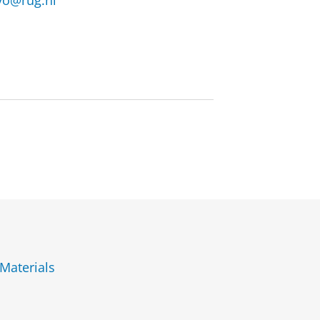
vo@rug.nl
Materials