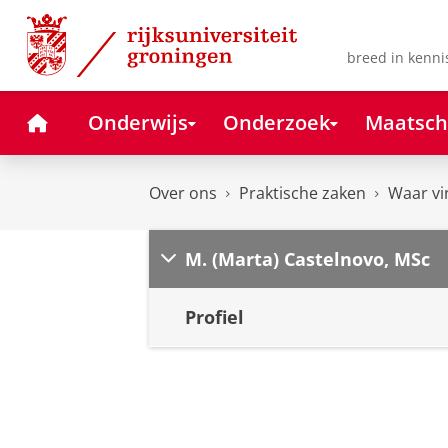
Skip
Skip
to
to
Content
Navigation
breed in kenni
Home
Onderwijs
Onderzoek
Maatsch
Over ons
Praktische zaken
Waar vi
M. (Marta) Castelnovo, MSc
Profiel