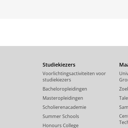
Studiekiezers
Maa
Voorlichtingsactiviteiten voor
Univ
studiekiezers
Gro
Bacheloropleidingen
Zoe
Masteropleidingen
Tal
Scholierenacademie
Sam
Cen
Summer Schools
Tec
Honours College