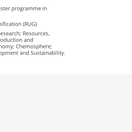
ster programme in
fication (RUG)
Research; Resources,
roduction and
conomy; Chemosphere;
opment and Sustainability.