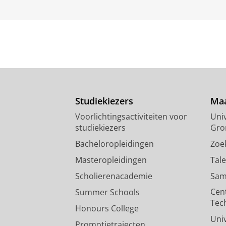
Studiekiezers
Maa
Voorlichtingsactiviteiten voor
Univ
studiekiezers
Gro
Bacheloropleidingen
Zoe
Masteropleidingen
Tal
Scholierenacademie
Sam
Cen
Summer Schools
Tec
Honours College
Uni
Promotietrajecten