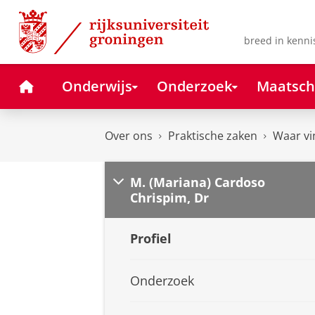
Skip
Skip
to
to
Content
Navigation
breed in kenni
Home
Onderwijs
Onderzoek
Maatsch
Over ons
Praktische zaken
Waar vi
M. (Mariana) Cardoso
Chrispim, Dr
Profiel
Onderzoek