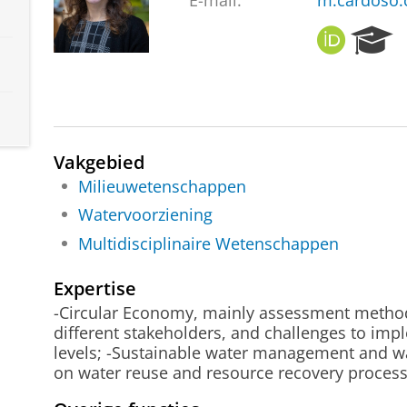
E-mail:
m.cardoso.
O
R
R
e
C
s
I
e
D
a
r
c
Vakgebied
h
Milieuwetenschappen
P
Watervoorziening
o
r
Multidisciplinaire Wetenschappen
t
a
Expertise
l
-Circular Economy, mainly assessment methods,
different stakeholders, and challenges to imp
levels; -Sustainable water management and wa
on water reuse and resource recovery process