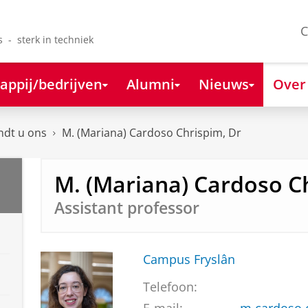
C
s - sterk in techniek
appij/bedrijven
Alumni
Nieuws
Over
ndt u ons
M. (Mariana) Cardoso Chrispim, Dr
M. (Mariana) Cardoso C
Assistant professor
Campus Fryslân
Telefoon: