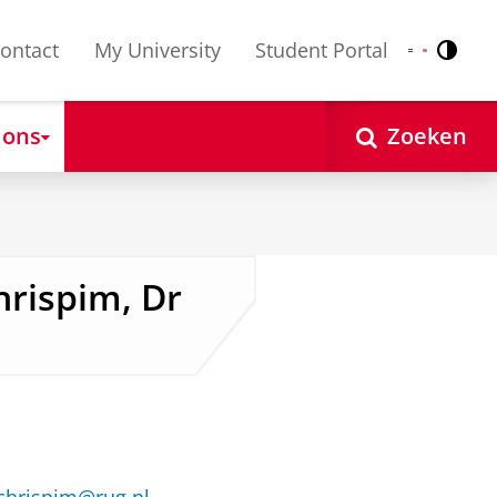
ontact
My University
Student Portal
Contr
Nederlands
English
 ons
Zoeken
hrispim, Dr