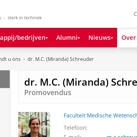
C
s - sterk in techniek
appij/bedrijven
Alumni
Nieuws
Over
ndt u ons
dr. M.C. (Miranda) Schreuder
dr. M.C. (Miranda) Schr
Promovendus
Faculteit Medische Weten
Telefoon: