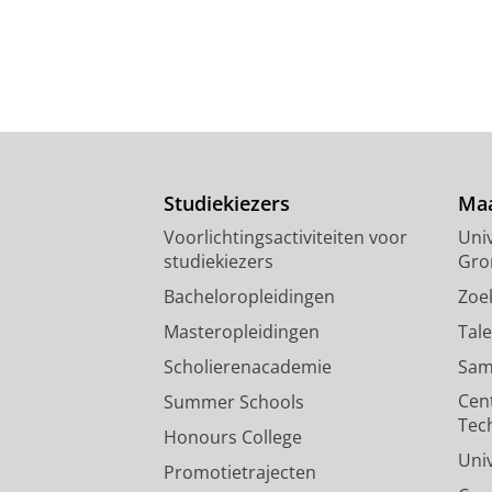
Studiekiezers
Maa
Voorlichtingsactiviteiten voor
Univ
studiekiezers
Gro
Bacheloropleidingen
Zoe
Masteropleidingen
Tal
Scholierenacademie
Sam
Cen
Summer Schools
Tec
Honours College
Uni
Promotietrajecten