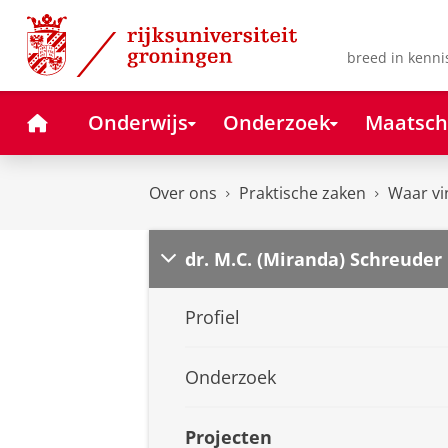
Skip
Skip
to
to
Content
Navigation
breed in kenni
Home
Onderwijs
Onderzoek
Maatsch
Over ons
Praktische zaken
Waar vi
dr. M.C. (Miranda) Schreuder
Profiel
Onderzoek
Projecten