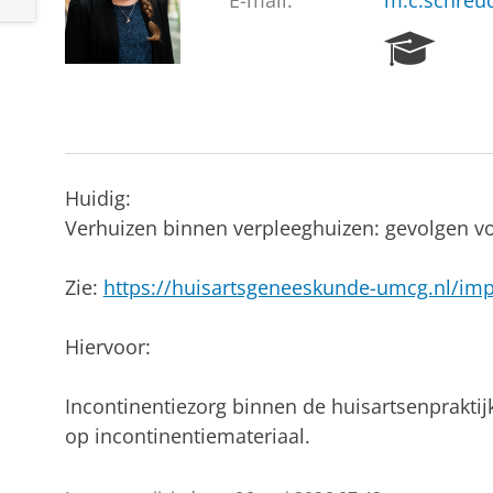
E-mail:
m.c.schreu
R
e
s
e
a
r
c
Huidig:
h
Verhuizen binnen verpleeghuizen: gevolgen 
P
o
r
Zie:
https://huisartsgeneeskunde-umcg.nl/imp
t
a
Hiervoor
:
l
Incontinentiezorg binnen de huisartsenpraktijk
op incontinentiemateriaal.