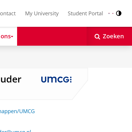
ontact
My University
Student Portal
Contr
Nederlands
English
 ons
Zoeken
euder
schappen/UMCG