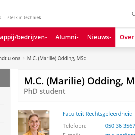
C
s - sterk in techniek
appij/bedrijven
Alumni
Nieuws
Over
ndt u ons
M.C. (Marilie) Odding, MSc
M.C. (Marilie) Odding, 
PhD student
Faculteit Rechtsgeleerdheid
Telefoon:
050 36 356