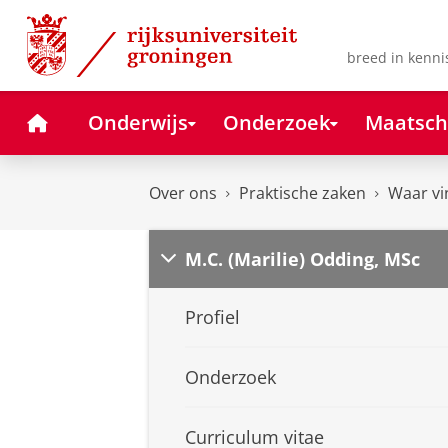
Skip
Skip
to
to
Content
Navigation
breed in kenni
Home
Onderwijs
Onderzoek
Maatsch
Over ons
Praktische zaken
Waar vi
M.C. (Marilie) Odding, MSc
Profiel
Onderzoek
Curriculum vitae