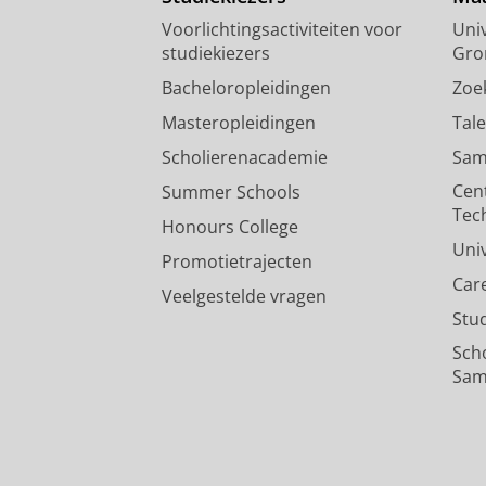
Voorlichtingsactiviteiten voor
Univ
studiekiezers
Gro
Bacheloropleidingen
Zoe
Masteropleidingen
Tal
Scholierenacademie
Sam
Cen
Summer Schools
Tec
Honours College
Uni
Promotietrajecten
Car
Veelgestelde vragen
Stu
Sch
Sam