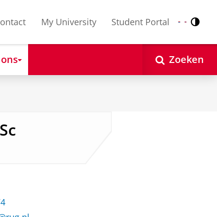
ontact
My University
Student Portal
Contr
Nederlands
English
 ons
Zoeken
MSc
74