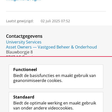
Laatst gewijzigd:
02 juli 2025 07:52
Contactgegevens
University Services
Asset Owners — Vastgoed Beheer & Onderhoud
Blauwborgje 8
9747 AC Groningen
Nederland
Functioneel
Biedt de basisfuncties en maakt gebruik van
geanonimiseerde cookies.
F
L
R
I
Y
Volg de RUG
a
i
S
n
o
Standaard
c
n
S
s
u
Biedt de optimale werking en maakt gebruik
e
k
-
t
T
Studiekiezers
van onder andere videocookies.
b
e
f
a
u