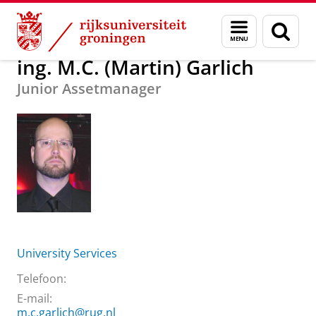
Skip
Skip
Over ons
ing. M.C. (Martin) Garlich
Menu
Zoek
to
to
en
Content
Navigation
zoeken
ing. M.C. (Martin) Garlich
Junior Assetmanager
University Services
Telefoon:
E-mail:
m.c.garlich@rug.nl