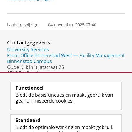
Laatst gewijzigd:
04 november 2025 07:40
Contactgegevens
University Services
Front Office Binnenstad West — Facility Management
Binnenstad Campus
Oude Kijk in 't Jatstraat 26
9712 EK Groningen
Nederland
Functioneel
Biedt de basisfuncties en maakt gebruik van
geanonimiseerde cookies.
F
L
R
I
Y
Volg de RUG
a
i
S
n
o
Standaard
c
n
S
s
u
Biedt de optimale werking en maakt gebruik
e
k
-
t
T
Studiekiezers