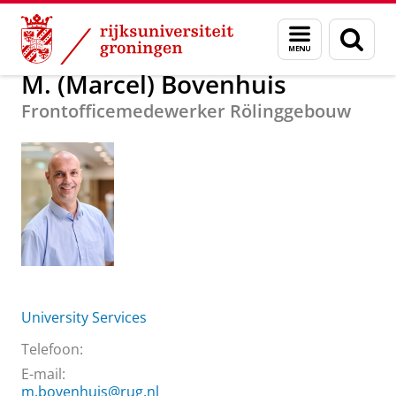
Skip
Skip
Over ons
M. (Marcel) Bovenhuis
Menu
Zoek
to
to
en
Content
Navigation
zoeken
M. (Marcel) Bovenhuis
Frontofficemedewerker Rölinggebouw
University Services
Telefoon:
E-mail:
m.bovenhuis@rug.nl