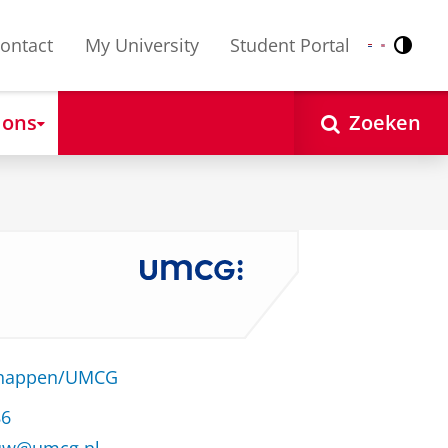
ontact
My University
Student Portal
Contr
Nederlands
English
 ons
Zoeken
schappen/UMCG
86