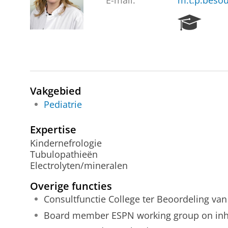
E-mail:
m.t.p.bes
R
e
s
e
a
r
c
Vakgebied
h
Pediatrie
P
o
Expertise
r
Kindernefrologie
t
Tubulopathieën
a
Electrolyten/mineralen
l
Overige functies
Consultfunctie College ter Beoordeling v
Board member ESPN working group on inhe