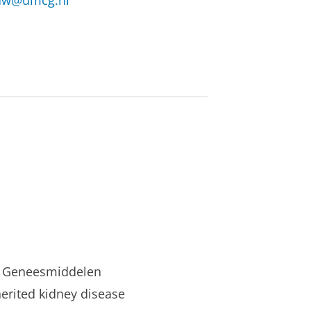
ouw@umcg.nl
an Geneesmiddelen
rited kidney disease