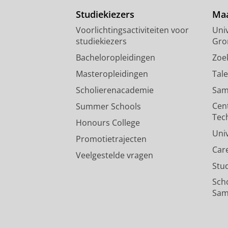
Studiekiezers
Maa
Voorlichtingsactiviteiten voor
Univ
studiekiezers
Gro
Bacheloropleidingen
Zoe
Masteropleidingen
Tal
Scholierenacademie
Sam
Cen
Summer Schools
Tec
Honours College
Uni
Promotietrajecten
Car
Veelgestelde vragen
Stu
Sch
Sam