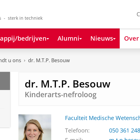
C
s - sterk in techniek
appij/bedrijven
Alumni
Nieuws
Over
ndt u ons
dr. M.T.P. Besouw
dr. M.T.P. Besouw
Kinderarts-nefroloog
Faculteit Medische Weten
Telefoon:
050 361 24