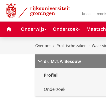
Skip
Skip
to
to
Content
Navigation
breed in kenni
Home
Onderwijs
Onderzoek
Maatsch
Over ons
Praktische zaken
Waar vi
dr. M.T.P. Besouw
Profiel
Onderzoek