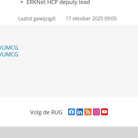
ERKNet HCP deputy lead
Laatst gewijzigd:
17 oktober 2025 09:05
en/UMCG
en/UMCG
F
L
R
I
Y
Volg de RUG
a
i
S
n
o
c
n
S
s
u
e
k
-
t
T