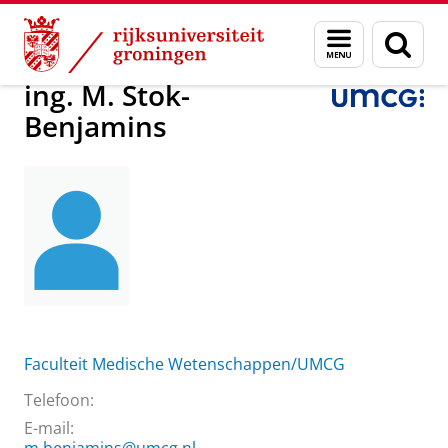
Skip
Skip
Over ons
ing. M. Stok-Benjamins
Menu
Zoek
to
to
en
Content
Navigation
zoeken
ing. M. Stok-
Benjamins
Faculteit Medische Wetenschappen/UMCG
Telefoon:
E-mail: