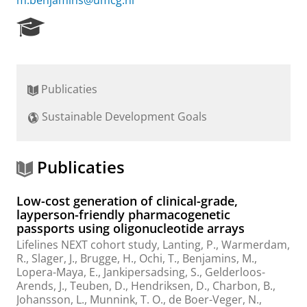
m.benjamins@umcg.nl
R
e
s
e
a
Publicaties
r
c
Sustainable Development Goals
h
P
o
r
Publicaties
t
a
Low-cost generation of clinical-grade,
l
layperson-friendly pharmacogenetic
passports using oligonucleotide arrays
Lifelines NEXT cohort study
,
Lanting, P.
,
Warmerdam,
R.
,
Slager, J.
,
Brugge, H.
,
Ochi, T.
,
Benjamins, M.
,
Lopera-Maya, E.
,
Jankipersadsing, S.
,
Gelderloos-
Arends, J.
, Teuben, D.,
Hendriksen, D.
,
Charbon, B.
,
Johansson, L.
,
Munnink, T. O.
, de Boer-Veger, N.,