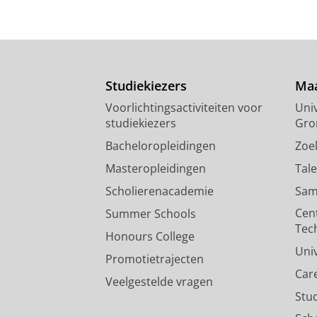
Studiekiezers
Maa
Voorlichtingsactiviteiten voor
Univ
studiekiezers
Gro
Bacheloropleidingen
Zoe
Masteropleidingen
Tal
Scholierenacademie
Sam
Cen
Summer Schools
Tec
Honours College
Uni
Promotietrajecten
Car
Veelgestelde vragen
Stu