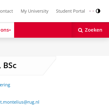
ontact
My University
Student Portal
Contr
Nederlands
English
 ons
Zoeken
, BSc
ering
t.montelius@rug.nl