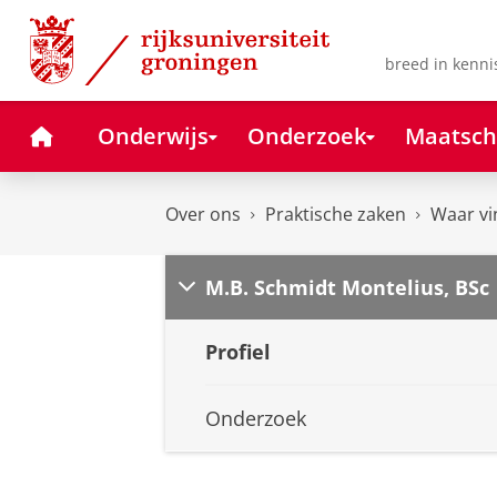
Skip
Skip
to
to
Content
Navigation
breed in kenni
Home
Onderwijs
Onderzoek
Maatsch
Over ons
Praktische zaken
Waar vi
M.B. Schmidt Montelius, BSc
Profiel
Onderzoek