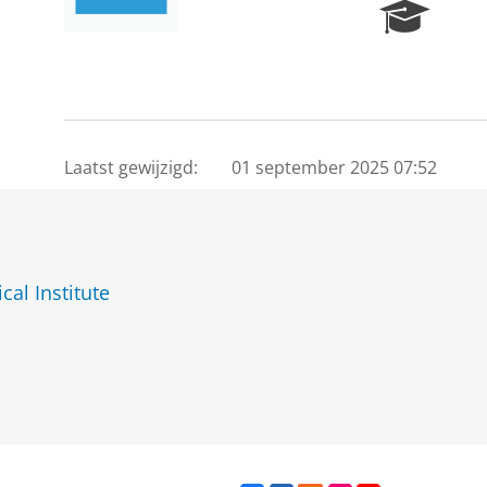
R
e
s
e
a
r
c
Laatst gewijzigd:
01 september 2025 07:52
h
P
o
r
t
al Institute
a
l