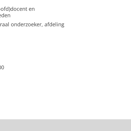
hoofd)docent en
heden
raal onderzoeker, afdeling
00