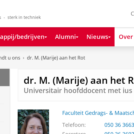
C
s - sterk in techniek
appij/bedrijven
Alumni
Nieuws
Over
ndt u ons
dr. M. (Marije) aan het Rot
dr. M. (Marije) aan het 
Universitair hoofddocent met iu
Faculteit Gedrags- & Maats
Telefoon:
050 36 366