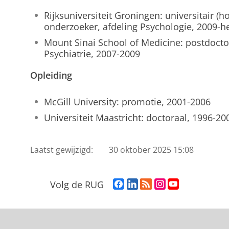
Rijksuniversiteit Groningen: universitair (
onderzoeker, afdeling Psychologie, 2009-
Mount Sinai School of Medicine: postdocto
Psychiatrie, 2007-2009
Opleiding
McGill University: promotie, 2001-2006
Universiteit Maastricht: doctoraal, 1996-20
Laatst gewijzigd:
30 oktober 2025 15:08
F
L
R
I
Y
Volg de RUG
a
i
S
n
o
c
n
S
s
u
e
k
-
t
T