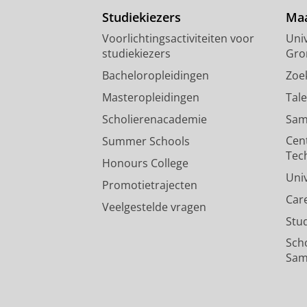
Studiekiezers
Maa
Voorlichtingsactiviteiten voor
Univ
studiekiezers
Gro
Bacheloropleidingen
Zoe
Masteropleidingen
Tal
Scholierenacademie
Sam
Cen
Summer Schools
Tec
Honours College
Uni
Promotietrajecten
Car
Veelgestelde vragen
Stu
Sch
Sam