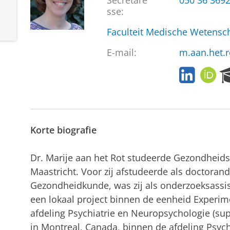
Secretare
050 36 369
sse:
Faculteit Medische Weten
E-mail:
m.aan.het.r
L
O
i
R
n
C
k
I
e
D
d
Korte biografie
I
n
Dr. Marije aan het Rot studeerde Gezondheid
Maastricht. Voor zij afstudeerde als doctoran
Gezondheidkunde, was zij als onderzoeksassis
een lokaal project binnen de eenheid Experi
afdeling Psychiatrie en Neuropsychologie (sup
in Montreal, Canada, binnen de afdeling Psychi