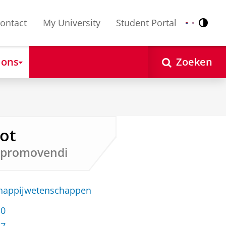
ontact
My University
Student Portal
Contr
Nederlands
English
 ons
Zoeken
Rot
s promovendi
chappijwetenschappen
30