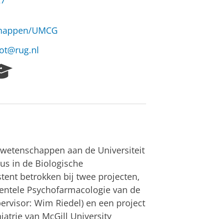
27
schappen/UMCG
ot@rug.nl
R
e
s
e
a
r
c
h
swetenschappen aan de Universiteit
P
dus in de Biologische
o
tent betrokken bij twee projecten,
r
t
mentele Psychofarmacologie van de
a
ervisor: Wim Riedel) en een project
l
atrie van McGill University