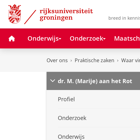
Skip
Skip
to
to
Content
Navigation
breed in kenni
Home
Onderwijs
Onderzoek
Maatsch
Over ons
Praktische zaken
Waar vi
dr. M. (Marije) aan het Rot
Profiel
Onderzoek
Onderwijs