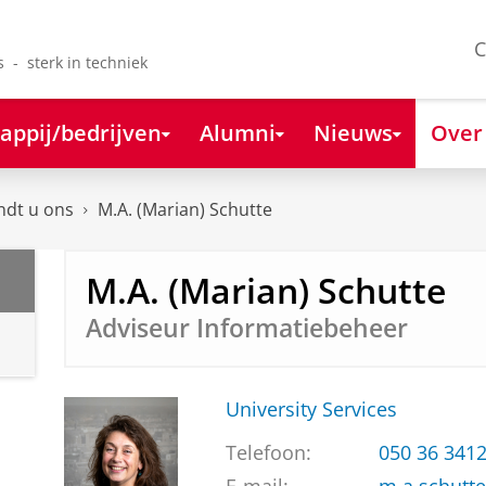
C
s - sterk in techniek
appij/bedrijven
Alumni
Nieuws
Over
ndt u ons
M.A. (Marian) Schutte
M.A. (Marian) Schutte
Adviseur Informatiebeheer
University Services
Telefoon:
050 36 341