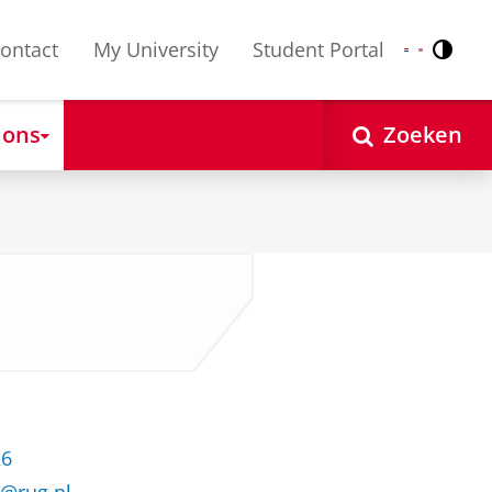
ontact
My University
Student Portal
Contr
Nederlands
English
 ons
Zoeken
26