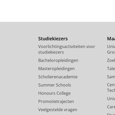
Studiekiezers
Maa
Voorlichtingsactiviteiten voor
Univ
studiekiezers
Gro
Bacheloropleidingen
Zoe
Masteropleidingen
Tal
Scholierenacademie
Sam
Cen
Summer Schools
Tec
Honours College
Uni
Promotietrajecten
Car
Veelgestelde vragen