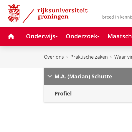
Skip
Skip
to
to
Content
Navigation
breed in kenni
Home
Onderwijs
Onderzoek
Maatsch
Over ons
Praktische zaken
Waar vi
M.A. (Marian) Schutte
Profiel