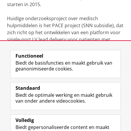
l
starten in 2015.
Huidige onderzoeksproject over medisch
hulpmiddelen is het PACE project (SNN subsidie), dat
zich richt op het ontwikkelen van een platform voor
single-port LV lead delivery voor patienten met
hartfalen.
Functioneel
Laatst gewijzigd:
25 juni 2022 08:15
Biedt de basisfuncties en maakt gebruik van
geanonimiseerde cookies.
F
L
R
I
Y
Volg de RUG
a
i
S
n
o
Standaard
c
n
S
s
u
Biedt de optimale werking en maakt gebruik
e
k
-
t
T
Studiekiezers
van onder andere videocookies.
b
e
f
a
u
Maatschappij/bedrijven
o
d
e
g
b
o
I
e
r
e
Alumni
k
n
d
a
-
Volledig
p
-
R
m
k
Biedt gepersonaliseerde content en maakt
Over ons