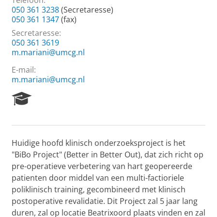
Telefoon:
050 361 3238
(Secretaresse)
050 361 1347
(fax)
Secretaresse:
050 361 3619
m.mariani@umcg.nl
E-mail:
m.mariani@umcg.nl
R
e
s
e
a
Huidige hoofd klinisch onderzoeksproject is het
r
"BiBo Project" (Better in Better Out), dat zich richt op
c
h
pre-operatieve verbetering van hart geopereerde
P
patienten door middel van een multi-factioriele
o
poliklinisch training, gecombineerd met klinisch
r
postoperative revalidatie. Dit Project zal 5 jaar lang
t
duren, zal op locatie Beatrixoord plaats vinden en zal
a