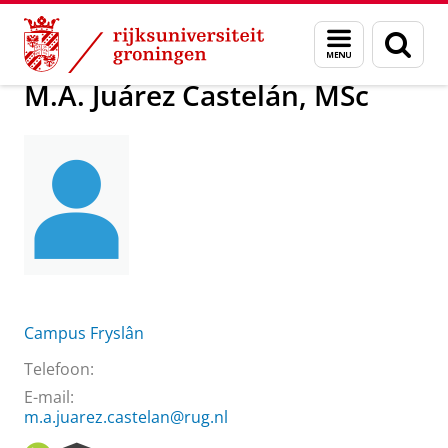
Skip
Skip
Over ons
M.A. Juárez Castelán, MSc
Menu
Zoek
to
to
en
Content
Navigation
zoeken
M.A. Juárez Castelán, MSc
Campus Fryslân
Telefoon:
E-mail:
m.a.juarez.castelan@rug.nl