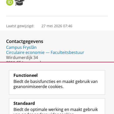
O
R
R
e
C
s
I
e
D
a
Laatst gewijzigd:
27 mei 2026 07:46
r
c
h
Contactgegevens
P
o
Campus Fryslân
r
Circulaire economie — Faculteitsbestuur
t
Wirdumerdijk 34
a
8911 CE Leeuwarden
l
Nederland
Functioneel
Biedt de basisfuncties en maakt gebruik van
geanonimiseerde cookies.
F
L
R
I
Y
Volg de RUG
a
i
S
n
o
Standaard
c
n
S
s
u
Biedt de optimale werking en maakt gebruik
e
k
-
t
T
Studiekiezers