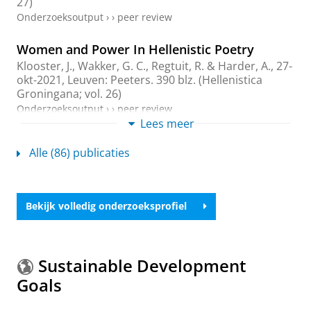
27)
Onderzoeksoutput
›
›
peer review
Women and Power In Hellenistic Poetry
Klooster, J.
,
Wakker, G. C.
,
Regtuit, R.
&
Harder, A.
,
27-
okt-2021
, Leuven:
Peeters
.
390 blz.
(Hellenistica
Groningana; vol. 26)
Onderzoeksoutput
›
›
peer review
Lees meer
Callimachus Revisited: New Perspectives in
Alle (86) publicaties
Callimachean Scholarship
Klooster, J. J. H.
(Redacteur),
Harder, M. A.
(Redacteur),
Regtuit, R. F.
(Redacteur) &
Wakker, G. C.
(Redacteur),
21-aug-2019
, Leuven:
Peeters
.
384 blz.
Bekijk volledig onderzoeksprofiel
(Hellenistica Groningana)
Onderzoeksoutput
›
Drama and Performance in Hellenistic Poetry
Sustainable Development
Wakker, G. C.
(Redacteur),
Harder, M. A.
(Redacteur)
Goals
&
Regtuit, R. F.
(Redacteur),
sep-2018
, Leuven:
Peeters
.
344 blz.
(Hellenistica Groningana; vol. 23)