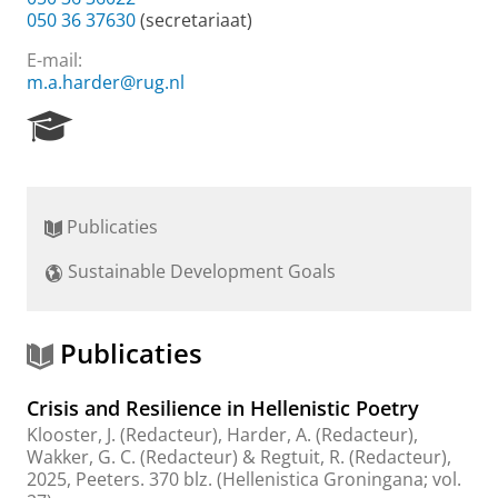
050 36 37630
(secretariaat)
E-mail:
m.a.harder@rug.nl
R
e
s
e
a
Publicaties
r
c
Sustainable Development Goals
h
P
o
r
Publicaties
t
a
Crisis and Resilience in Hellenistic Poetry
l
Klooster, J.
(Redacteur),
Harder, A.
(Redacteur),
Wakker, G. C.
(Redacteur) &
Regtuit, R.
(Redacteur),
2025
,
Peeters
.
370 blz.
(Hellenistica Groningana; vol.