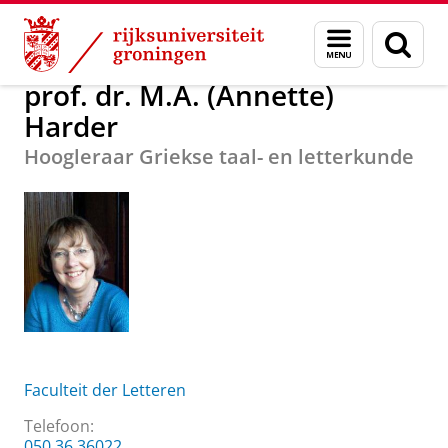
Skip
Skip
Over ons
prof. dr. M.A. (Annette) Harder
Menu
Zoek
to
to
en
Content
Navigation
zoeken
prof. dr. M.A. (Annette)
Harder
Hoogleraar Griekse taal- en letterkunde
Faculteit der Letteren
Telefoon:
050 36 36022