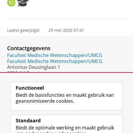
O
R
R
e
C
s
I
e
D
a
Laatst gewijzigd:
29 mei 2026 07:41
r
c
h
Contactgegevens
P
o
Faculteit Medische Wetenschappen/UMCG
r
Faculteit Medische Wetenschappen/UMCG
t
Antonius Deusinglaan 1
a
9713 AV Groningen
l
Nederland
Functioneel
Biedt de basisfuncties en maakt gebruik van
geanonimiseerde cookies.
F
L
R
I
Y
Volg de RUG
a
i
S
n
o
Standaard
c
n
S
s
u
Biedt de optimale werking en maakt gebruik
e
k
-
t
T
Studiekiezers