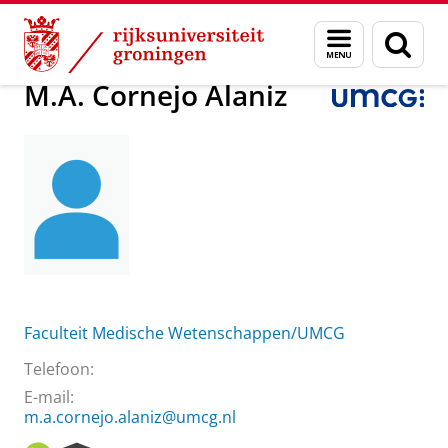
Skip
Skip
Over ons
M.A. Cornejo Alaniz
Menu
Zoek
to
to
en
Content
Navigation
zoeken
M.A. Cornejo Alaniz
Faculteit Medische Wetenschappen/UMCG
Telefoon:
E-mail:
m.a.cornejo.alaniz@umcg.nl