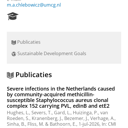
m.a.chlebowicz@umcg.nl
R
e
s
e
a
Publicaties
r
c
Sustainable Development Goals
h
P
o
r
Publicaties
t
a
Severe infections in the Netherlands caused
l
by community-acquired methicillin-
susceptible Staphylococcus aureus clonal
complex 152 carrying PVL, edinB and etE2
Hughes, L.,
Severs, T.
,
Gard, L.
, Huizinga, P., van
Roeden, S., Kranenberg, J., Bezemer, J.,
Verhage, A.
,
Sinha, B.
,
Fliss, M.
&
Bathoorn, E.
,
1-jul-2026
,
In:
CMI