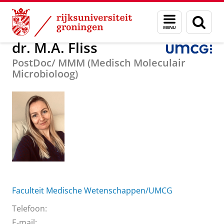
Skip
Skip
Over ons
dr. M.A. Fliss
Menu
Zoek
to
to
en
Content
Navigation
zoeken
dr. M.A. Fliss
PostDoc/ MMM (Medisch Moleculair
Microbioloog)
Faculteit Medische Wetenschappen/UMCG
Telefoon:
E-mail: