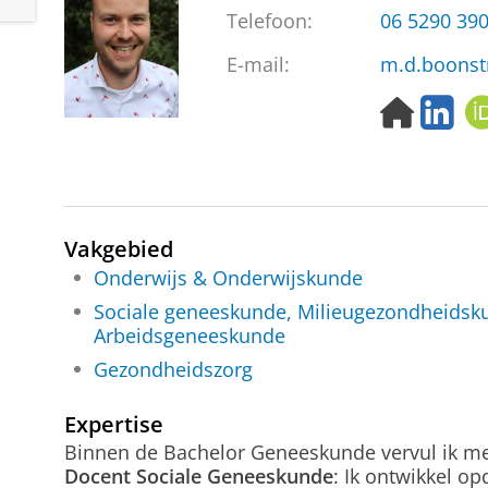
Telefoon:
06 5290 39
E-mail:
m.d.boons
H
L
o
i
m
n
e
k
p
e
a
d
Vakgebied
g
I
e
n
Onderwijs & Onderwijskunde
Sociale geneeskunde, Milieugezondheidsk
Arbeidsgeneeskunde
Gezondheidszorg
Expertise
Binnen de Bachelor Geneeskunde vervul ik me
Docent Sociale Geneeskunde
: Ik ontwikkel o