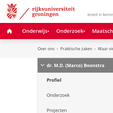
Skip
Skip
to
to
Content
Navigation
breed in kenni
Home
Onderwijs
Onderzoek
Maatsch
Over ons
Praktische zaken
Waar vi
dr. M.D. (Marco) Boonstra
Profiel
Onderzoek
Projecten