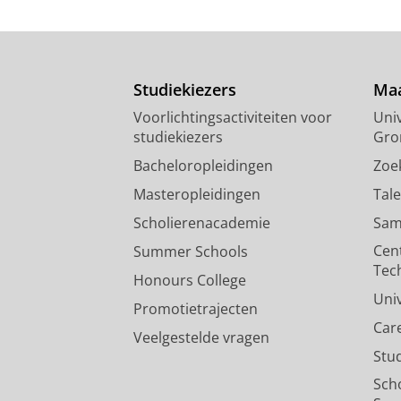
Studiekiezers
Maa
Voorlichtingsactiviteiten voor
Univ
studiekiezers
Gro
Bacheloropleidingen
Zoe
Masteropleidingen
Tal
Scholierenacademie
Sam
Cen
Summer Schools
Tec
Honours College
Uni
Promotietrajecten
Car
Veelgestelde vragen
Stu
Sch