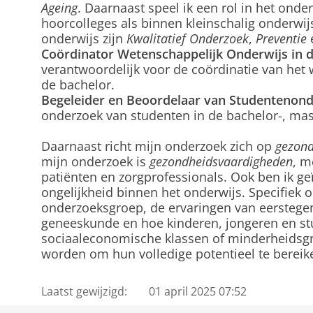
Ageing
. Daarnaast speel ik een rol in het onde
hoorcolleges als binnen kleinschalig onderwi
onderwijs zijn
Kwalitatief Onderzoek
,
Preventie
Coördinator Wetenschappelijk Onderwijs in 
verantwoordelijk voor de coördinatie van het
de bachelor.
Begeleider en Beoordelaar van Studentenon
onderzoek van studenten in de bachelor-, mas
Daarnaast richt mijn onderzoek zich op
gezond
mijn onderzoek is
gezondheidsvaardigheden
, m
patiënten en zorgprofessionals. Ook ben ik ge
ongelijkheid binnen het onderwijs. Specifiek 
onderzoeksgroep, de ervaringen van eerstege
geneeskunde en hoe kinderen, jongeren en stu
sociaaleconomische klassen of minderheids
worden om hun volledige potentieel te bereik
Laatst gewijzigd:
01 april 2025 07:52