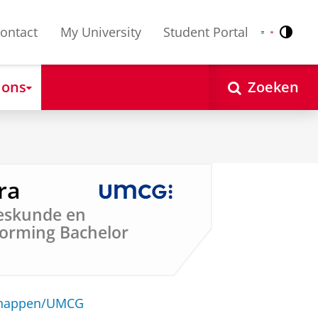
ontact
My University
Student Portal
Contr
Nederlands
English
 ons
Zoeken
ra
eskunde en
Vorming Bachelor
schappen/UMCG