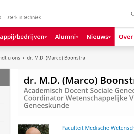
C
s - sterk in techniek
appij/bedrijven
Alumni
Nieuws
Over
ndt u ons
dr. M.D. (Marco) Boonstra
dr. M.D. (Marco) Boonst
Academisch Docent Sociale Gene
Coördinator Wetenschappelijke 
Geneeskunde
Faculteit Medische Weten