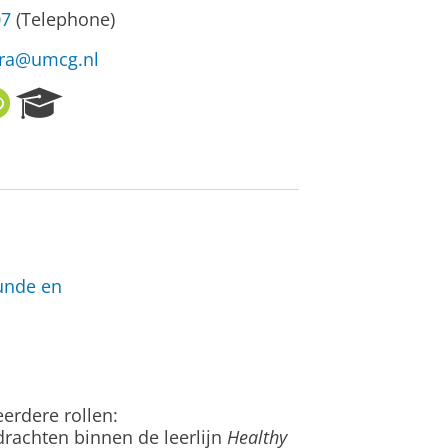
07
(Telephone)
tra@umcg.nl
O
R
R
e
C
s
I
e
D
a
r
c
h
P
unde en
o
r
t
a
l
erdere rollen:
pdrachten binnen de leerlijn
Healthy