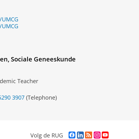
en/UMCG
en/UMCG
en, Sociale Geneeskunde
demic Teacher
5290 3907
(Telephone)
F
L
R
I
Y
Volg de RUG