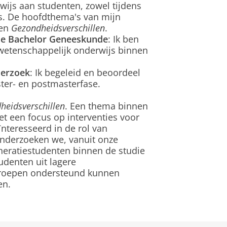
rwijs aan studenten, zowel tijdens
js. De hoofdthema's van mijn
en
Gezondheidsverschillen
.
de Bachelor Geneeskunde
: Ik ben
 wetenschappelijk onderwijs binnen
derzoek
: Ik begeleid en beoordeel
ter- en postmasterfase.
heidsverschillen
. Een thema binnen
et een focus op interventies voor
ïnteresseerd in de rol van
onderzoeken we, vanuit onze
neratiestudenten binnen de studie
denten uit lagere
groepen ondersteund kunnen
en.