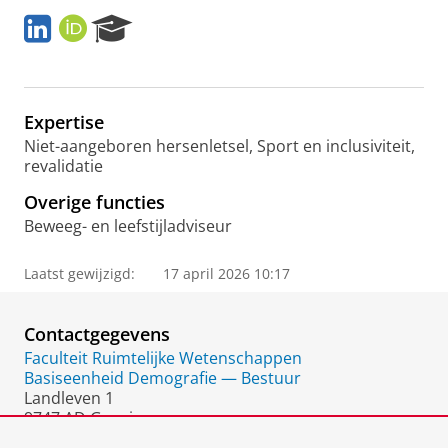
L
O
R
i
R
e
n
C
s
k
I
e
e
D
a
Expertise
d
r
i
c
Niet-aangeboren hersenletsel, Sport en inclusiviteit,
n
h
revalidatie
P
Overige functies
o
r
Beweeg- en leefstijladviseur
t
a
Laatst gewijzigd:
17 april 2026 10:17
l
Contactgegevens
Faculteit Ruimtelijke Wetenschappen
Basiseenheid Demografie — Bestuur
Landleven 1
9747 AD Groningen
Nederland