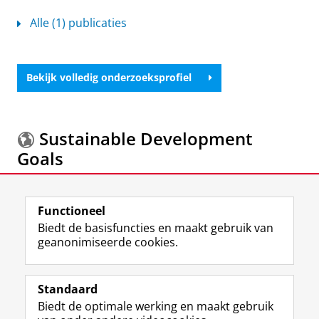
Alle (1) publicaties
Bekijk volledig onderzoeksprofiel
Sustainable Development
Goals
Meer informatie over de
Sustainable Development
Functioneel
Goals.
Biedt de basisfuncties en maakt gebruik van
geanonimiseerde cookies.
F
L
R
I
Y
Volg de RUG
a
i
S
n
o
Standaard
c
n
S
s
u
Biedt de optimale werking en maakt gebruik
e
k
-
t
T
Studiekiezers