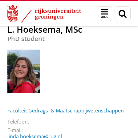
Skip
Skip
Over ons
L. Hoeksema, MSc
Menu
Zoek
to
to
en
Content
Navigation
zoeken
L. Hoeksema, MSc
PhD student
Faculteit Gedrags- & Maatschappijwetenschappen
Telefoon:
E-mail:
linda.hoeksema@rug.nl