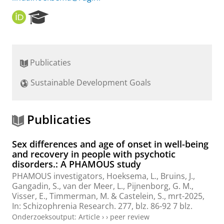
O
R
R
e
C
s
I
e
D
a
Publicaties
r
c
Sustainable Development Goals
h
P
o
r
Publicaties
t
a
Sex differences and age of onset in well-being
l
and recovery in people with psychotic
disorders.: A PHAMOUS study
PHAMOUS investigators
,
Hoeksema, L.
,
Bruins, J.
,
Gangadin, S.
,
van der Meer, L.
,
Pijnenborg, G. M.
,
Visser, E.
,
Timmerman, M.
&
Castelein, S.
,
mrt-2025
,
In:
Schizophrenia Research.
277
,
blz. 86-92
7 blz.
Onderzoeksoutput
:
Article
›
›
peer review