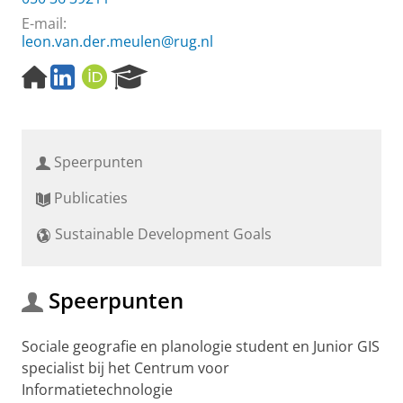
E-mail:
leon.van.der.meulen@rug.nl
H
L
O
R
o
i
R
e
m
n
C
s
e
k
I
e
p
e
D
a
Speerpunten
a
d
r
g
I
c
Publicaties
e
n
h
P
Sustainable Development Goals
o
r
t
a
Speerpunten
l
Sociale geografie en planologie student en Junior GIS
specialist bij het Centrum voor
Informatietechnologie