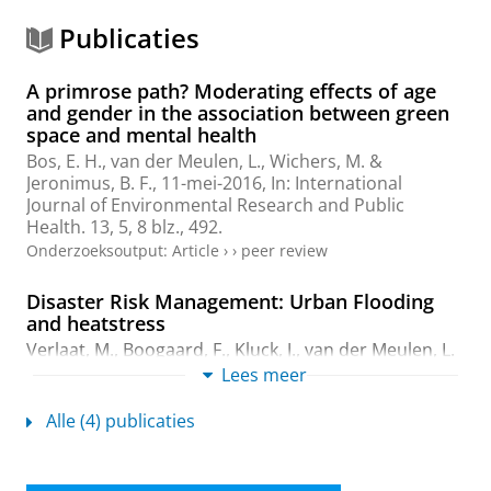
Publicaties
A primrose path? Moderating effects of age
and gender in the association between green
space and mental health
Bos, E. H.,
van der Meulen, L.
,
Wichers, M.
&
Jeronimus, B. F.
,
11-mei-2016
,
In:
International
Journal of Environmental Research and Public
Health.
13
,
5
,
8 blz.
, 492.
Onderzoeksoutput
:
Article
›
›
peer review
Disaster Risk Management: Urban Flooding
and heatstress
Verlaat, M., Boogaard, F., Kluck, J.,
van der Meulen, L.
&
Schoof, G.
,
12-jul-2015
,
Geomatics Workbook:
Lees meer
FOSS4G Europe Como 2015.
Brovelli, M. A., Minghini,
M. & Negretti, M. (reds.). Como:
Laboratorio di
Alle (4) publicaties
Geomatica - Politecnico di Milano
,
Vol. 12
.
blz. 467-
470
4 blz.
96
Onderzoeksoutput
›