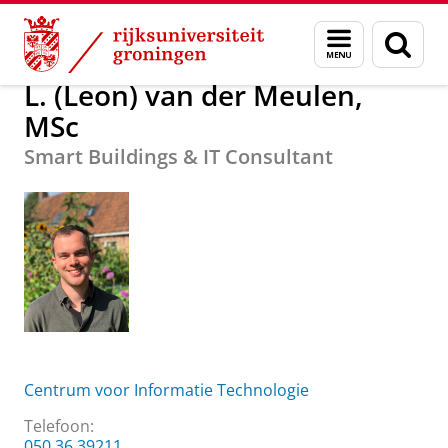
Skip
Skip
Over ons
L. (Leon) van der Meulen, MSc
Menu
Zoek
to
to
en
Content
Navigation
zoeken
L. (Leon) van der Meulen,
MSc
Smart Buildings & IT Consultant
Centrum voor Informatie Technologie
Telefoon:
050 36 39211