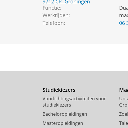
9712 CP
Groningen
Functie:
Dua
Werktijden:
maa
Telefoon:
06 
Studiekiezers
Maa
Voorlichtingsactiviteiten voor
Univ
studiekiezers
Gro
Bacheloropleidingen
Zoe
Masteropleidingen
Tal