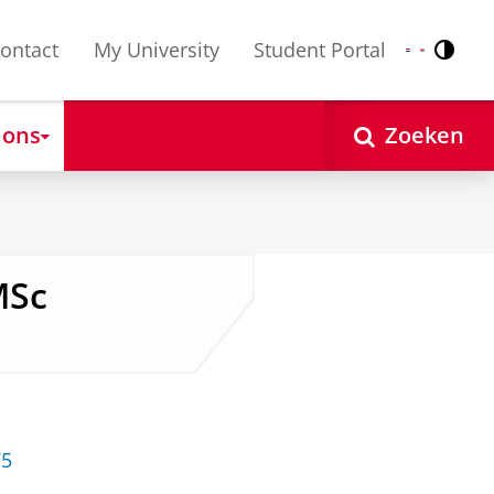
ontact
My University
Student Portal
Contr
Nederlands
English
 ons
Zoeken
MSc
75