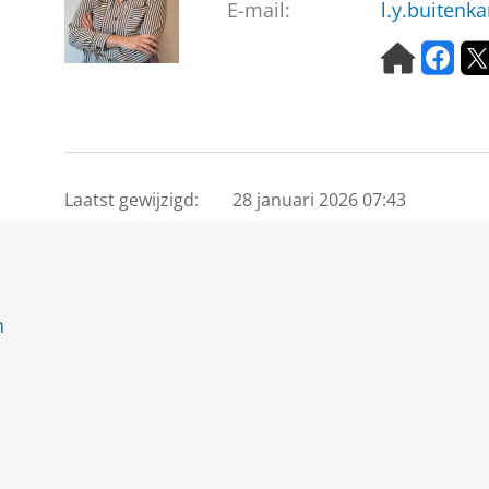
E-mail:
l.y.buiten
H
F
o
a
m
c
e
e
p
b
a
o
g
o
Laatst gewijzigd:
28 januari 2026 07:43
e
k
n