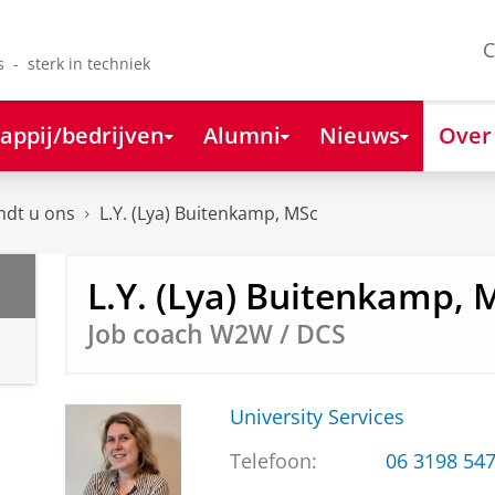
C
s - sterk in techniek
appij/bedrijven
Alumni
Nieuws
Over
ndt u ons
L.Y. (Lya) Buitenkamp, MSc
L.Y. (Lya) Buitenkamp, 
Job coach W2W / DCS
University Services
Telefoon:
06 3198 54