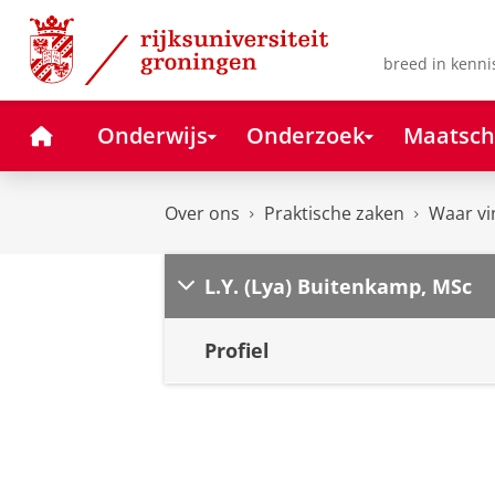
Skip
Skip
to
to
Content
Navigation
breed in kenni
Home
Onderwijs
Onderzoek
Maatsch
Over ons
Praktische zaken
Waar vi
L.Y. (Lya) Buitenkamp, MSc
Profiel