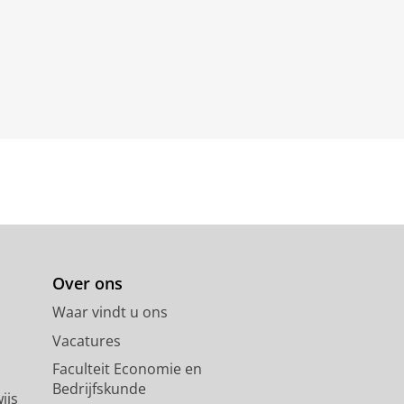
Over ons
Waar vindt u ons
Vacatures
Faculteit Economie en
Bedrijfskunde
ijs