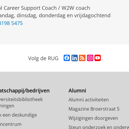
l Career Support Coach / W2W coach
ndag, dinsdag, donderdag en vrijdagochtend
3198 5475
F
L
R
I
Y
Volg de RUG
a
i
S
n
o
c
n
S
s
u
e
k
-
t
T
b
e
f
a
u
o
d
e
g
b
tschappij/bedrijven
Alumni
o
I
e
r
e
ersiteitsbibliotheek
Alumni activiteiten
k
n
d
a
-
ningen
p
-
R
m
k
Magazine Broerstraat 5
a
p
i
-
a
k een deskundige
Wijzigingen doorgeven
g
a
j
a
n
encentrum
Steun onderzoek en onderw
i
g
k
c
a