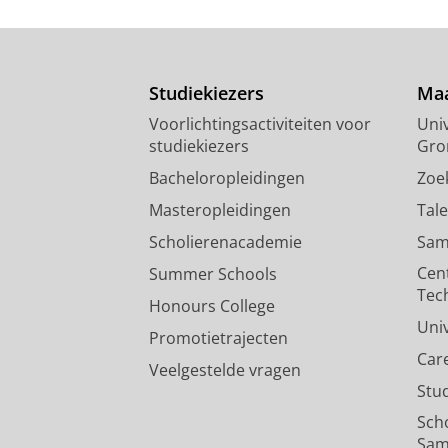
Review of Juhana Toivanen, The
Commentary Tradition c. 1260 – 
Nauta, L.
,
2023
,
In:
Renaissance Qua
Studiekiezers
Maa
Onderzoeksoutput
›
Voorlichtingsactiviteiten voor
Univ
studiekiezers
Gro
Robert Boyle and Natural Kind
Adriaenssen, H. T.
&
Nauta, L.
,
sep-
Bacheloropleidingen
Zoe
Onderzoeksoutput
:
Article
›
›
peer revi
Masteropleidingen
Tal
Scholierenacademie
Sam
Cen
Summer Schools
Tec
Honours College
Uni
Promotietrajecten
Car
Veelgestelde vragen
Stu
Sch
Sam