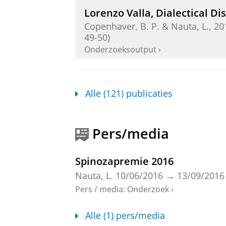
Lorenzo Valla, Dialectical Di
Copenhaver, B. P. &
Nauta, L.
,
20
49-50)
Onderzoeksoutput
›
In Defense of Common Sense.
Alle (121) publicaties
Nauta, L.
,
2009
, Cambridge:
Harva
Onderzoeksoutput
›
Pers/media
Latin as a Common Language
Spinozapremie 2016
Nauta, L.
,
2018
,
In:
Renaissance Q
Nauta, L.
10/06/2016
→
13/09/2016
Onderzoeksoutput
:
Article
›
›
peer re
Pers / media
:
Onderzoek
›
Alle (1) pers/media
The Critique of Scholastic 