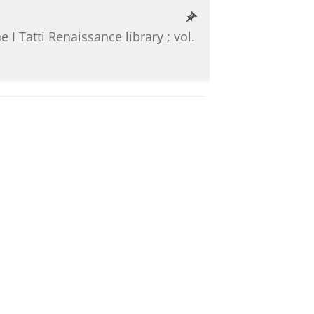
e I Tatti Renaissance library ; vol.
tic Philosophy
 Program
Modern Philosophy