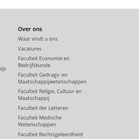
ilosophical Study of the
Over ons
Waar vindt u ons
Vacatures
ation.
9
,
3
,
blz. 554-573
20 blz.
Faculteit Economie en
Bedrijfskunde
ijs
Faculteit Gedrags- en
Maatschappijwetenschappen
Faculteit Religie, Cultuur en
Maatschappij
Faculteit der Letteren
Faculteit Medische
Wetenschappen
Faculteit Rechtsgeleerdheid