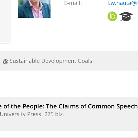
E-mail:
l.w.nauta@r
O
R
R
e
C
s
I
e
D
a
r
c
Sustainable Development Goals
h
P
o
r
t
a
l
 of the People: The Claims of Common Speech
University Press
.
275 blz.