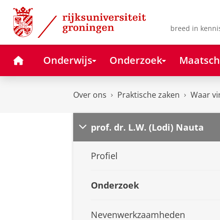
Skip
Skip
to
to
Content
Navigation
breed in kenni
Home
Onderwijs
Onderzoek
Maatsch
Over ons
Praktische zaken
Waar vi
prof. dr. L.W. (Lodi) Nauta
Profiel
Onderzoek
Nevenwerkzaamheden