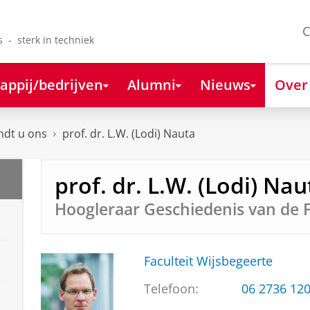
C
s - sterk in techniek
appij/bedrijven
Alumni
Nieuws
Over
ndt u ons
prof. dr. L.W. (Lodi) Nauta
prof. dr. L.W. (Lodi) Nau
Hoogleraar Geschiedenis van de F
Faculteit Wijsbegeerte
Telefoon:
06 2736 12