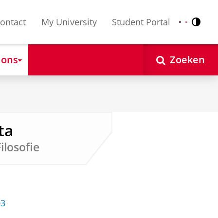
ontact
My University
Student Portal
Contr
Nederlands
English
 ons
Zoeken
ta
ilosofie
03