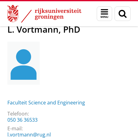
Skip
Skip
Over ons
L. Vortmann, PhD
Menu
Zoek
to
to
en
Content
Navigation
zoeken
L. Vortmann, PhD
Faculteit Science and Engineering
Telefoon:
050 36 36533
E-mail:
l.vortmann@rug.nl