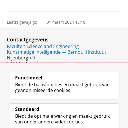
Laatst gewijzigd:
01 maart 2024 15:18
Contactgegevens
Faculteit Science and Engineering
Kunstmatige Intelligentie — Bernoulli Instituut
Nijenborgh 9
9747 AG Groningen
Nederland
Functioneel
Biedt de basisfuncties en maakt gebruik van
geanonimiseerde cookies.
F
L
R
I
Y
Volg de RUG
a
i
S
n
o
Standaard
c
n
S
s
u
Biedt de optimale werking en maakt gebruik
e
k
-
t
T
Studiekiezers
van onder andere videocookies.
b
e
f
a
u