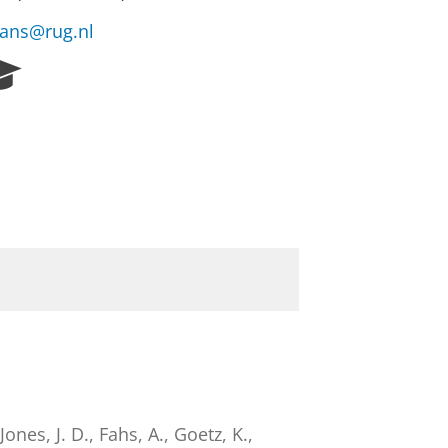
mans@rug.nl
R
e
s
e
a
r
c
h
P
o
r
t
a
l
ones, J. D., Fahs, A., Goetz, K.,