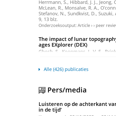
Herrmann, S., Hibbard, J. J., Jeong, 
McLean, R.,
Monsalve, R. A., O’conno
Stefanov, N., Sundkvist, D., Suzuki, 
9
,
13 blz.
Onderzoeksoutput
:
Article
›
›
peer revi
The impact of lunar topography
ages EXplorer (DEX)
Ghosh, S.
,
Koopmans, L. V. E.
, Brin
L. Y.,
Gehlot, B. K.
, Gurvits, L. I.,
Höf
Yatawatta, S. &
Zaroubi, S.
,
mrt-202
Alle (426) publicaties
Onderzoeksoutput
:
Article
›
›
peer revi
Automation of finding strong 
+ Segmentation)
Pers/media
Nagam, B. C.
,
Koopmans, L. V. E.
,
V
Dong, Y.,
24-jan-2025
, (Submitted)
1
Luisteren op de achterkant va
Onderzoeksoutput
:
Voordruk
›
in de tijd’