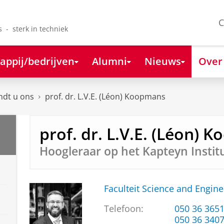
C
s - sterk in techniek
appij/bedrijven
Alumni
Nieuws
Over
ndt u ons
prof. dr. L.V.E. (Léon) Koopmans
prof. dr. L.V.E. (Léon)
Hoogleraar op het Kapteyn Instit
Faculteit Science and Engine
Telefoon:
050 36 365
050 36 340