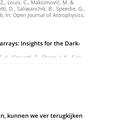
i, Z., Louis, C., Maksimović, M. &
ti, D., Saliwanchik, B., Speedie, G.,
6
,
In:
Open Journal of Astrophysics.
rrays: Insights for the Dark-
S. A.
,
Ceccotti, E.
,
Chege, J. K.
, Gao,
A., Tauber, J. A.,
Vedantham, H.
,
ty.
546
,
3
,
28 blz.
, stag116.
y with U-DenseLens (DenseLens
, N., Li, R., Tortora, C., Busillo, V. &
en, kunnen we ver terugkijken