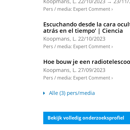
Koopmans, L.
22/10/2023
→
23/11/
Beyond the horizon: Quantifyin
Pers / media
:
Expert Comment
›
Munshi, S.
,
Mertens, F. G.
,
Koopmans
Ghosh, S.
,
Höfer, C.
& Mevius, M.,
d
Escuchando desde la cara ocul
Onderzoeksoutput
:
Article
›
›
peer revi
atrás en el tiempo’ | Ciencia
Koopmans, L.
22/10/2023
Broadband polarized radio emi
Pers / media
:
Expert Comment
›
Zhang, X., Zarka, P., Viou, C., Loh, A
Koopmans, L. V. E.
,
Mertens, F.
, Za
Hoe bouw je een radiotelesco
Corbel, S.,
mei-2025
,
In:
Astronomy 
Onderzoeksoutput
:
Article
›
›
peer revi
Koopmans, L.
27/09/2023
Pers / media
:
Expert Comment
›
Building Blocks for the Dark-A
Purpose Infrastructure for Su
Alle (3) pers/media
Lazendic-Galloway, J., Bentum, M., J
Carpenter, J., Rajan, R. T. & Prinsloo
Development - Held at the 76th Intern
34-37
4 blz.
(Proceedings of the Inte
Bekijk volledig onderzoeksprofiel
Onderzoeksoutput
›
›
peer review