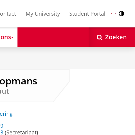
ontact
My University
Student Portal
Contr
Nederlands
English
 ons
Zoeken
 Koopmans
uut
ering
19
73
(Secretariaat)