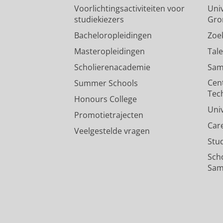
Voorlichtingsactiviteiten voor
Univ
studiekiezers
Gro
Deeper multi-redshift upper l
between z = 8.3 and z = 10.1
Bacheloropleidingen
Zoe
Mertens, F. G.
, Mevius, M.,
Koopmans
Masteropleidingen
Tal
Chapman, E.,
Chege, K.
, Ciardi, B.,
Scholierenacademie
Sam
G.,
Munshi, S.
, Pandey, V. N. & Yata
Onderzoeksoutput
:
Article
›
›
peer revi
Cen
Summer Schools
Tec
Honours College
Uni
Promotietrajecten
Car
Veelgestelde vragen
Stu
Sch
Sam