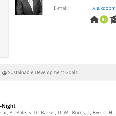
E-mail:
l.v.e.koop
H
O
o
R
m
C
e
I
p
D
a
g
e
Sustainable Development Goals
-Night
 A., Bale, S. D., Barker, D. W., Burns, J., Bye, C. H., J