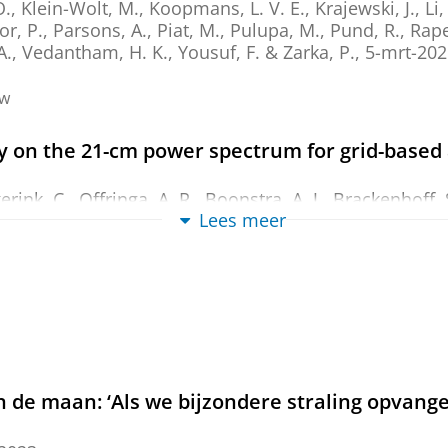
O., Klein-Wolt, M.,
Koopmans, L. V. E.
, Krajewski, J., L
r, P., Parsons, A., Piat, M., Pulupa, M., Pund, R., Rapet
A.,
Vedantham, H. K.
, Yousuf, F. & Zarka, P.
,
5-mrt-202
ew
 on the 21-cm power spectrum for grid-based a
kerink, C.,
Offringa, A. R.
, Boonstra, A. J.,
Brackenhoff, 
Lees meer
er, C.
,
Mertens, F. G.
, Mevius, M.,
Munshi, S.
, Saxena, 
6
,
In:
Monthly Notices of the Royal Astronomical Socie
ew
gravitational lenses in the Kilo Degree Surve
alentijn, E. A.
,
Kleijn, G. V.
, de Jong, J. T. A., Napolitano
6 blz.
(ArXiv).
n de maan: ‘Als we bijzondere straling opvang