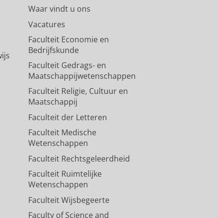
Waar vindt u ons
al power spectrum from LOFAR
Vacatures
Faculteit Economie en
ckenhoff, S. A.
,
Ceccotti, E.
,
Bedrijfskunde
v, I. T., Jeliac, V., Ma, Q. & Mellema,
ijs
Faculteit Gedrags- en
698
,
32 blz.
, A186.
Maatschappijwetenschappen
Faculteit Religie, Cultuur en
Maatschappij
Faculteit der Letteren
Faculteit Medische
Wetenschappen
Faculteit Rechtsgeleerdheid
Faculteit Ruimtelijke
Wetenschappen
Faculteit Wijsbegeerte
Faculty of Science and