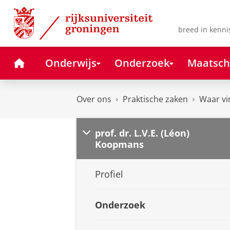
Skip
Skip
to
to
Content
Navigation
breed in kenni
Home
Onderwijs
Onderzoek
Maatsch
Over ons
Praktische zaken
Waar vi
prof. dr. L.V.E. (Léon)
Koopmans
Profiel
Onderzoek