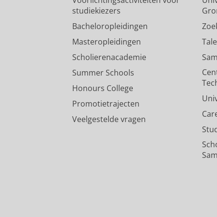
studiekiezers
Gro
Bacheloropleidingen
Zoe
Masteropleidingen
Tal
Scholierenacademie
Sam
Cen
Summer Schools
Tec
Honours College
Uni
Promotietrajecten
Car
Veelgestelde vragen
Stu
Sch
Sam