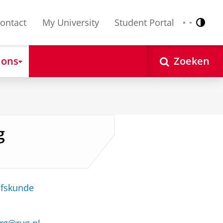
ontact
My University
Student Portal
Contr
Nederlands
English
 ons
Zoeken
g
jfskunde