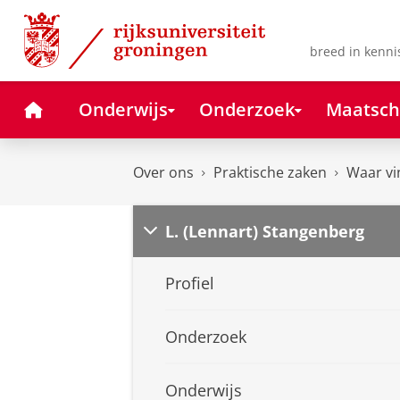
Skip
Skip
to
to
Content
Navigation
breed in kenni
Home
Onderwijs
Onderzoek
Maatsch
Over ons
Praktische zaken
Waar vi
L. (Lennart) Stangenberg
Profiel
Onderzoek
Onderwijs