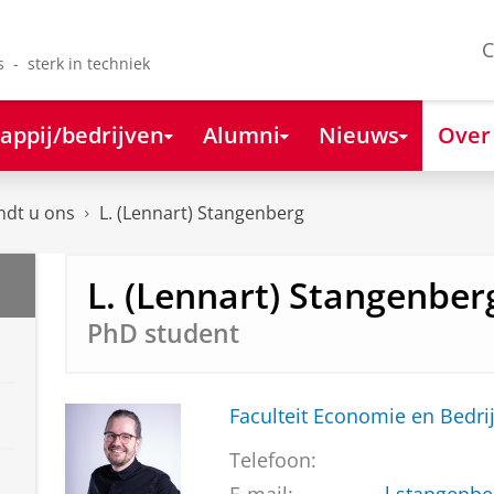
C
s - sterk in techniek
appij/bedrijven
Alumni
Nieuws
Over
ndt u ons
L. (Lennart) Stangenberg
L. (Lennart) Stangenber
PhD student
Faculteit Economie en Bedri
Telefoon: